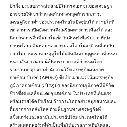
ปักกิ่ง ประสบการณ์หลายปีในภาคเอกชนของเศรษฐา
อาจช่วยให้เขากำหนดเส้นทางหลุดพ้นจากภาวะ
เศรษฐกิจตกต่ำของประเทศไทยในปัจจุบันได้ ตราบใดที่
เขาสามารถปิดบังความตึงเครียดทางการเมืองได้ ลอง
นึกภาพการตื่นขึ้นมาในเช้าวันจันทร์เพื่อรับข่าวที่เบ่ง
บานพร้อมกลิ่นหอมของการมองโลกในแง่ดี เหมือนกับ
ดอกไม้บานแรกของฤดูใบไม้ผลิหลังจากฤดูหนาวที่เหน็บ
หนาวอันยาวนาน นี่เป็นบรรยากาศที่กำหนดโดย
รายงานล่าสุดจากสำนักงานวิจัยเศรษฐกิจมหภาค
อาเซียน three (AMRO) ซึ่งเปิดเผยแนวโน้มเศรษฐกิจ
ภูมิภาคอาเซียน 3 ปี 2567 ลองนึกภาพภูมิภาคที่มีชีวิต
ชีวาซึ่งขับเคลื่อนโดยอุปสงค์ภายในประเทศที่เต้นแรง
พร้อมรายได้ครัวเรือน ก้าวกระโดดอย่างสนุกสนานและ
ตื่นจากการหลับใหล ด้วยพื้นฐานทางเศรษฐกิจที่
แข็งแกร่งและสถาบันประชาธิปไตย ประเทศไทยได้
สร้างแพลตฟอร์มที่จำเป็นเพื่อให้บรรลุการเติบโตและ