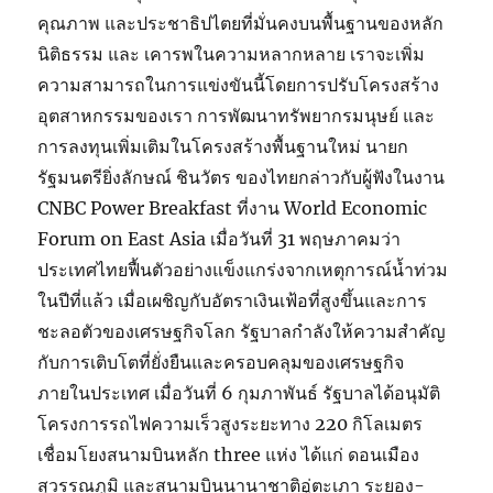
คุณภาพ และประชาธิปไตยที่มั่นคงบนพื้นฐานของหลัก
นิติธรรม และ เคารพในความหลากหลาย เราจะเพิ่ม
ความสามารถในการแข่งขันนี้โดยการปรับโครงสร้าง
อุตสาหกรรมของเรา การพัฒนาทรัพยากรมนุษย์ และ
การลงทุนเพิ่มเติมในโครงสร้างพื้นฐานใหม่ นายก
รัฐมนตรียิ่งลักษณ์ ชินวัตร ของไทยกล่าวกับผู้ฟังในงาน
CNBC Power Breakfast ที่งาน World Economic
Forum on East Asia เมื่อวันที่ 31 พฤษภาคมว่า
ประเทศไทยฟื้นตัวอย่างแข็งแกร่งจากเหตุการณ์น้ำท่วม
ในปีที่แล้ว เมื่อเผชิญกับอัตราเงินเฟ้อที่สูงขึ้นและการ
ชะลอตัวของเศรษฐกิจโลก รัฐบาลกำลังให้ความสำคัญ
กับการเติบโตที่ยั่งยืนและครอบคลุมของเศรษฐกิจ
ภายในประเทศ เมื่อวันที่ 6 กุมภาพันธ์ รัฐบาลได้อนุมัติ
โครงการรถไฟความเร็วสูงระยะทาง 220 กิโลเมตร
เชื่อมโยงสนามบินหลัก three แห่ง ได้แก่ ดอนเมือง
สุวรรณภูมิ และสนามบินนานาชาติอู่ตะเภา ระยอง-