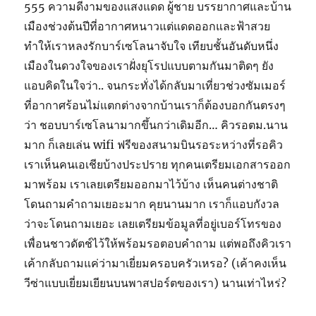
555 ความดีงามของแสงแดด ผู้ชาย บรรยากาศและบ้าน
เมืองช่วงต้นปีที่อากาศหนาวแต่แดดออกและฟ้าสวย
ทำให้เราหลงรักบาร์เซโลนาจับใจ เทียบชั้นอันดับหนึ่ง
เมืองในดวงใจของเราฝั่งยุโรปแบบตามกันมาติดๆ ยัง
แอบคิดในใจว่า.. จนกระทั่งได้กลับมาเที่ยวช่วงซัมเมอร์
ที่อากาศร้อนไม่แตกต่างจากบ้านเราก็ต้องบอกกันตรงๆ
ว่า ชอบบาร์เซโลนามากขึ้นกว่าเดิมอีก… คิวรอตม.นาน
มาก ก็เลยเล่น wifi ฟรีของสนามบินรอระหว่างที่รอคิว
เราเห็นคนเอเชียบ้างประปราย ทุกคนเตรียมเอกสารออก
มาพร้อม เราเลยเตรียมออกมาไว้บ้าง เห็นคนต่างชาติ
โดนถามคำถามเยอะมาก คุยนานมาก เราก็แอบกังวล
ว่าจะโดนถามเยอะ เลยเตรียมข้อมูลที่อยู่เบอร์โทรของ
เพื่อนชาวดัตช์ไว้ให้พร้อมรอตอบคำถาม แต่พอถึงคิวเรา
เค้ากลับถามแค่ว่ามาเยี่ยมครอบครัวเหรอ? (เค้าคงเห็น
วีซ่าแบบเยี่ยมเยียนบนพาสปอร์ตของเรา) นานเท่าไหร่?