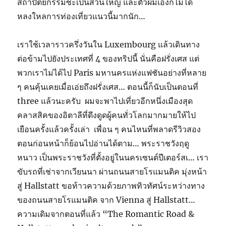
สถาปัตยกรรมซะเป็นส่วนใหญ่ และตัวผมเองก็ไม่ได้
หลงใหลการท่องเที่ยวแนวนี้มากนัก…
เราใช้เวลาราวครึ่งวันใน Luxembourg แล้วเดินทาง
ต่อข้ามไปยังประเทศที่ 4 ของทริปนี้ นั่นคือฝรั่งเศส แต่
พวกเราไม่ได้ไป Paris มหานครแห่งแฟชันอย่างที่หลาย
ๆ คนคุ้นเคยเมื่อเอ่ยถึงฝรั่งเศส… ตอนนี้ก็นับเป็นตอนที่
three แล้วนะครับ ผมจะพาไปเที่ยวอีกหนึ่งเมืองสุด
คลาสสิคของอิตาลีที่ดึงดูดผู้คนทั่วโลกมากมายให้ไป
เยือนครั้งแล้วครั้งเล่า เพื่อน ๆ คนไหนที่พลาดรีวิวสอง
ตอนก่อนหน้าก็ย้อนไปอ่านได้ตาม… พระราชวังฤดู
หนาว เป็นพระราชวังที่ตั้งอยู่ในนครเซนต์ปีเตอร์สเ… เรา
ขับรถที่เช่าจากเวียนนา ผ่านถนนสายโรแมนติค มุ่งหน้า
สู่ Hallstatt ขอท้าวความด้วยภาพทิวทัศน์ระหว่างทาง
ของถนนสายโรแมนติค จาก Vienna สู่ Hallstatt…
ความเดิมจากตอนที่แล้ว “The Romantic Road &