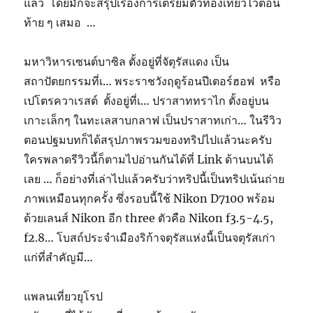
แล้ว โดยมักจะสรุปเรื่องการเตรียมตัวท่องเที่ยวไ้ว้ตอน
ท้าย ๆ เสมอ …
มหาวิหารเซนต์บาซิล ตั้งอยู่ที่จัตุรัสแดง เป็น
สถาปัตยกรรมที่เ… พระราชวังฤดูร้อนปีเตอร์ฮอฟ หรือ
เปโตรควาเรสต์ ตั้งอยู่ที่เ… ปราสาททราไก ตั้งอยู่บน
เกาะเล็กๆ ในทะเลสาบกลาฟ เป็นปราสาทเก่า… ในรีวิว
ตอนปฐมบทก็ได้สรุปภาพรวมของทริปไปแล้วนะครับ
ใครพลาดรีวิวนี้ก็ตามไปอ่านกันได้ที่ Link ด้านบนได้
เลย … ก็อย่างที่เล่าไปแล้วครับว่าทริปนี้เป็นทริปเน้นถ่าย
ภาพเหมือนทุกครั้ง ซึ่งรอบนี้ใช้ Nikon D7100 พร้อม
ด้วยเลนส์ Nikon อีก three ตัวคือ Nikon f3.5-4.5,
f2.8… โบสถ์ประจำเมืองริก้าจตุรัสแห่งนี้เป็นจตุรัสเก่า
แก่ที่สำคัญมี…
แพลนเที่ยวยุโรป