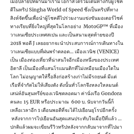
เมื่อปลายปีที่ผ่านมาเรามีโอกาสได้ร่วมเดินทางกับผู้โชค
ดีในทริป Singha World of Speed ซึ่งเป็นทริปที่ทาง
สิงห์จัดขึ้นเพื่อนำผู้โชคดีไปร่วมงานแข่งขันมอเตอร์ไซค์
ทางเรียบที่ยิ่งใหญ่ที่สุดในโลกอย่าง MotoGP™ ที่เมือง
วาเลนเซียประเทศสเปน และเป็นสนามสุดท้ายของปี
2018 พอดี J เลยอยากจะนำประสบการณ์การเดินทางใน
วาเลนเซียแบบที่ฝนพรำตลอด… เมืองเวนิช (VENICE)
เป็น เมืองท่องเที่ยวที่น่าสนใจอีกเมืองหนึ่งของประเทศ
อิตาลี เป็นเมืองที่แสนโรแมนติกที่ไม่เหมือนเมืองใดใน
โลก ไม่อนุญาตให้รื้อสิ่งก่อสร้างเก่าไม่มีรถยนต์ มีแต่
เรือที่จำกัดไม่ให้เสียงดัง ดังนั้นทั่วโลกจึงหลงใหลมนต์
เสน่ห์อันสุนทรีย์ของเวนิชตลอดมา ค่านั่งเรือ Gondora
คนละ 15 EUR หรือประมาณ 600 บ. นับจากวันนี้ก็
เหลือเวลาอีก 1 เดือนพอดีที่จะได้ไปเยือนยุโรปอีกครั้ง
หลังจากการไปเยือนอันสุดแสนประทับใจเมื่อปีที่แล้ว …
ปกติแล้วผมจะเขียนรีวิวทริปหลังจากกลับมาจากที่ไปมา