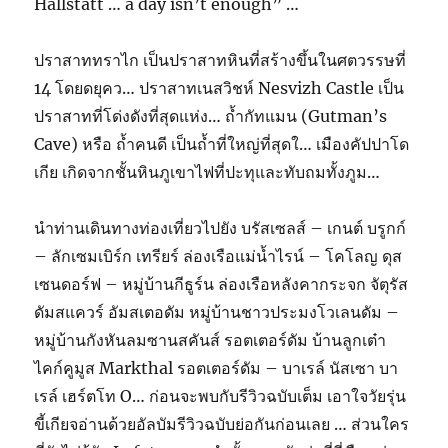
Hallstatt … a day isn’t enough” …
ปราสาททราไก เป็นปราสาทหินที่สร้างขึ้นในศตวรรษที่
14 โดยดยุคว… ปราสาทเนสวิชห์ Nesvizh Castle เป็น
ปราสาทที่โด่งดังที่สุดแห่ง… ถ้ำกัทแมน (Gutman’s
Cave) หรือ ถ้ำคนดี เป็นถ้ำที่ใหญ่ที่สุดใ… เมืองคัปปาโด
เกีย เกิดจากชั้นหินภูเขาไฟที่ปะทุและทับถมทั้งภูม…
นำท่านเดินทางท่องเที่ยวไปยัง บรัสเซลส์ – เกนต์ บรูกก์
– ลักเซมเบิร์ก เทรียร์ ล่องเรือแม่น้ำไรน์ – โคโลญ ดุส
เซนดอร์ฟ – หมู่บ้านกีธูร์น ล่องเรือหลังคากระจก จัตุรัส
ดัมสแควร์ อัมสเตอดัม หมู่บ้านชาวประมงโวเลนดัม –
หมู่บ้านกังหันลมซานสคันส์ รอตเตอร์ดัม บ้านลูกเต๋า
ไคก์คูมูส Markthal รอตเตอร์ดัม – บาเรล์ นัสเซา บา
เรล์ เฮร์ตโท O… ก่อนจะพบกับรีวิวฉบับเต็ม เอาใจวัยรุ่น
ขี้เกียจอ่านด้วยอัลบัมรีวิวฉบับย่อกันก่อนเลย … ส่วนใคร