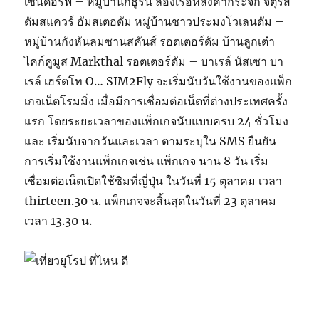
เซนดอร์ฟ – หมู่บ้านกีธูร์น ล่องเรือหลังคากระจก จัตุรัส
ดัมสแควร์ อัมสเตอดัม หมู่บ้านชาวประมงโวเลนดัม –
หมู่บ้านกังหันลมซานสคันส์ รอตเตอร์ดัม บ้านลูกเต๋า
ไคก์คูมูส Markthal รอตเตอร์ดัม – บาเรล์ นัสเซา บา
เรล์ เฮร์ตโท O… SIM2Fly จะเริ่มนับวันใช้งานของแพ็ก
เกจเน็ตโรมมิ่ง เมื่อมีการเชื่อมต่อเน็ตที่ต่างประเทศครั้ง
แรก โดยระยะเวลาของแพ็กเกจนับแบบครบ 24 ชั่วโมง
และ เริ่มนับจากวันและเวลา ตามระบุใน SMS ยืนยัน
การเริ่มใช้งานแพ็กเกจเช่น แพ็กเกจ นาน 8 วัน เริ่ม
เชื่อมต่อเน็ตเปิดใช้ซิมที่ญี่ปุ่น ในวันที่ 15 ตุลาคม เวลา
thirteen.30 น. แพ็กเกจจะสิ้นสุดในวันที่ 23 ตุลาคม
เวลา 13.30 น.