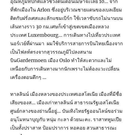
อุณหภูมิที่ปกติแล้วช่วงต้นเดือนเมษาจะเลย 10… จาก
ที่พักเมืองใน Arlon ซึ่งอยู่บริเวณชายแดนของเบลเยียม
ติดกับฝรั่งเศสและลักแซมเบิร์ก ใช้เวลาขับรถไม่นานบน
เส้นทางราว 30 กม.เศษก็เข้าสู่เขตเขตเมืองหลวง
ประเทศ Luxembourg… การเดินทางไปเที่ยวประเทศ
นอร์เวย์ที่ผ่านมา ผมใช้บริการสายการบินไทยเนื่องจาก
เป็นไฟลท์ตรงจากสุวรรณภูมิไปลงสนาม
บินGardermoen เมือง Oslo ทำให้สะดวกและไม่
เหนื่อยกับการเดินทางมากนักเพราะไม่ต้องแวะเปลี่ยน
เครื่องตอนดึกๆ …
ทาลลินน์ เมืองหลวงของประเทศเอสโตเนีย เมืองที่มีชื่อ
เสียงของส… เมืองเก่าทาลลินน์ สาธารณรัฐเอสโตเนีย
ศูนย์กลางของย่านนี้อยู่… บันเทิงไทยรัฐออนไลน์ขอร่วม
อนุโมทนาบุญกับ หนุ่ม กะลา ด้วยนะคะ. ราสาททูมเปีย
เป็นทั้งปราสาท ป้อมปราการ หอคอย สวนสาธารณะ