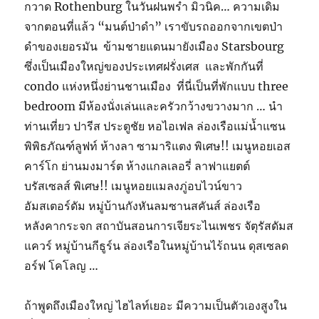
กวาด Rothenburg ในวันฝนพรำ มิวนิค… ความเดิม
จากตอนที่แล้ว “มนต์ป่าดำ” เราขับรถออกจากเขตป่า
ดำของเยอรมัน ข้ามชายแดนมายังเมือง Starsbourg
ซึ่งเป็นเมืองใหญ่ของประเทศฝรั่งเศส และพักกันที่
condo แห่งหนึ่งย่านชานเมือง ที่นี่เป็นที่พักแบบ three
bedroom มีห้องนั่งเล่นและครัวกว้างขวางมาก … นำ
ท่านเที่ยว ปารีส ประตูชัย หอไอเฟล ล่องเรือแม่น้ำแซน
พิพิธภัณฑ์ลูฟท์ ห้างลา ซามาริแตง พิเศษ!! เมนูหอยเอส
คาร์โก ย่านมงมาร์ต ห้างแกลเลอรี่ ลาฟาแยตต์
บรัสเซลส์ พิเศษ!! เมนูหอยแมลงภู่อบไวน์ขาว
อัมสเตอร์ดัม หมู่บ้านกังหันลมซานสคันส์ ล่องเรือ
หลังคากระจก สถาบันสอนการเจียระไนเพชร จัตุรัสดัมส
แควร์ หมู่บ้านกีธูร์น ล่องเรือในหมู่บ้านไร้ถนน ดุสเซลด
อร์ฟ โคโลญ …
ถ้าพูดถึงเมืองใหญ่ ไฮไลท์เยอะ มีความเป็นตัวเองสูงใน