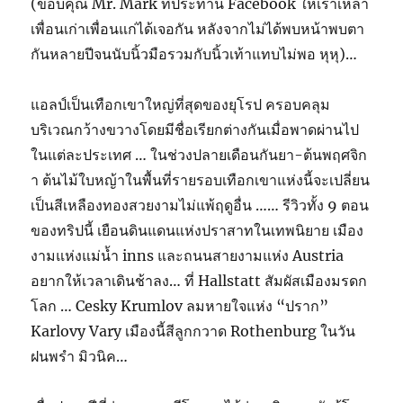
(ขอบคุณ Mr. Mark ที่ประทาน Facebook ให้เราเหล่า
เพื่อนเก่าเพื่อนแก่ได้เจอกัน หลังจากไม่ได้พบหน้าพบตา
กันหลายปีจนนับนิ้วมือรวมกับนิ้วเท้าแทบไม่พอ หุหุ)…
แอลป์เป็นเทือกเขาใหญ่ที่สุดของยุโรป ครอบคลุม
บริเวณกว้างขวางโดยมีชื่อเรียกต่างกันเมื่อพาดผ่านไป
ในแต่ละประเทศ … ในช่วงปลายเดือนกันยา-ต้นพฤศจิก
า ต้นไม้ใบหญ้าในพื้นที่รายรอบเทือกเขาแห่งนี้จะเปลี่ยน
เป็นสีเหลืองทองสวยงามไม่แพ้ฤดูอื่น …… รีวิวทั้ง 9 ตอน
ของทริปนี้ เยือนดินแดนแห่งปราสาทในเทพนิยาย เมือง
งามแห่งแม่น้ำ inns และถนนสายงามแห่ง Austria
อยากให้เวลาเดินช้าลง… ที่ Hallstatt สัมผัสเมืองมรดก
โลก … Cesky Krumlov ลมหายใจแห่ง “ปราก”
Karlovy Vary เมืองนี้สีลูกกวาด Rothenburg ในวัน
ฝนพรำ มิวนิค…