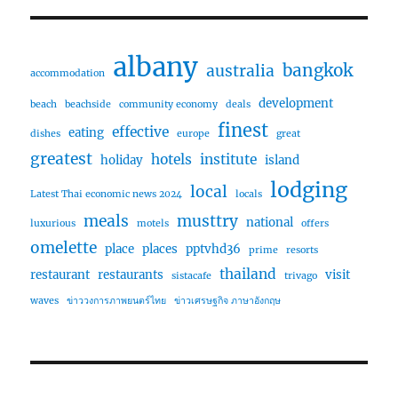
albany
bangkok
australia
accommodation
development
beach
beachside
community economy
deals
finest
effective
eating
dishes
europe
great
greatest
hotels
institute
holiday
island
lodging
local
Latest Thai economic news 2024
locals
meals
musttry
national
luxurious
motels
offers
omelette
place
places
pptvhd36
prime
resorts
thailand
restaurant
restaurants
visit
sistacafe
trivago
waves
ข่าววงการภาพยนตร์ไทย
ข่าวเศรษฐกิจ ภาษาอังกฤษ