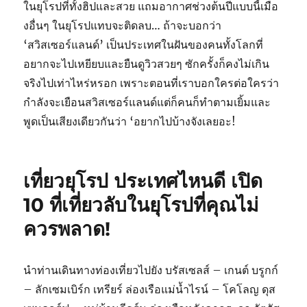
ในยุโรปที่ทั้งฮิปและสวย แถมอากาศช่วงต้นปีแบบนี้เมือ
งอื่นๆ ในยุโรปแทบจะติดลบ… ถ้าจะบอกว่า
‘สวิสเซอร์แลนด์’ เป็นประเทศในฝันของคนทั้งโลกที่
อยากจะไปเหยียบและยืนดูวิวสวยๆ ซักครั้งก็คงไม่เกิน
จริงไปเท่าไหร่หรอก เพราะตอนที่เราบอกใครต่อใครว่า
กำลังจะเยือนสวิสเซอร์แลนด์แต่ก็คนก็ทำตามเยิ้มและ
พูดเป็นเสียงเดียวกันว่า ‘อยากไปบ้างจังเลยอะ!
เที่ยวยุโรป ประเทศไหนดี เปิด
10 ที่เที่ยวลับในยุโรปที่คุณไม่
ควรพลาด!
นำท่านเดินทางท่องเที่ยวไปยัง บรัสเซลส์ – เกนต์ บรูกก์
– ลักเซมเบิร์ก เทรียร์ ล่องเรือแม่น้ำไรน์ – โคโลญ ดุส