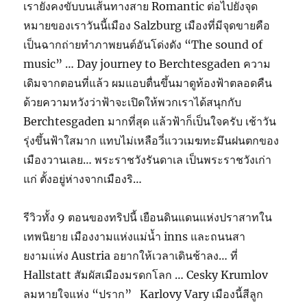
เรายังคงขับบนเส้นทางสาย Romantic ต่อไปยังจุด
หมายของเราวันนี้เมือง Salzburg เมืองที่มีจุดขายคือ
เป็นฉากถ่ายทำภาพยนต์อันโด่งดัง “The sound of
music” … Day journey to Berchtesgaden ความ
เดิมจากตอนที่แล้ว ผมแอบตื่นขึ้นมาดูท้องฟ้าตลอดคืน
ด้วยความหวังว่าฟ้าจะเปิดให้พวกเราได้สนุกกับ
Berchtesgaden มากที่สุด แล้วฟ้าก็เป็นใจครับ เช้าวัน
รุ่งขึ้นฟ้าใสมาก แทบไม่เหลือวี่แววเมฆทะมึนฝนตกของ
เมืองวานเลย… พระราชวังรันดาเล เป็นพระราชวังเก่า
แก่ ตั้งอยู่ห่างจากเมืองริ…
รีวิวทั้ง 9 ตอนของทริปนี้ เยือนดินแดนแห่งปราสาทใน
เทพนิยาย เมืองงามแห่งแม่น้ำ inns และถนนสา
ยงามแ่ห่ง Austria อยากให้เวลาเดินช้าลง… ที่
Hallstatt สัมผัสเมืองมรดกโลก … Cesky Krumlov
ลมหายใจแห่ง “ปราก” Karlovy Vary เมืองนี้สีลูก