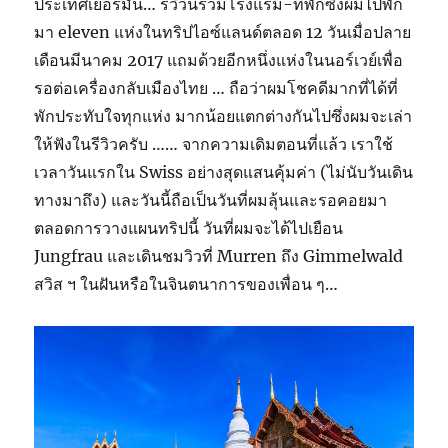
ประเทศเยอรมัน… รีวิวนี้รวมโรงแรม-ที่พักซึ่งผมไปพัก
มา eleven แห่งในทริปไอซ์แลนด์ตลอด 12 วันเมื่อปลาย
เดือนมีนาคม 2017 แถมด้วยอีกหนึ่งแห่งในนอร์เวย์เพื่อ
รอต่อเครื่องกลับเมืองไทย … ถือว่าผมโชคดีมากที่ได้ที่
พักประทับใจทุกแห่ง มากน้อยแตกต่างกันไปซึ่งผมจะเล่า
ให้ฟังในรีวิวครับ …… จากความเดิมตอนที่แล้ว เราใช้
เวลาวันแรกใน Swiss อย่างสุดแสนคุ้มค่า (ไม่นับวันเดิน
ทางมาถึง) และวันนี้ถือเป็นวันที่ผมลุ้นและรอคอยมา
ตลอดการวางแผนทริปนี้ วันที่ผมจะได้ไปเยือน
Jungfrau และเดินชมวิวที่ Murren ถึง Gimmelwald
สวิส ฯ ในฝันหรือในจินตนาการของเพื่อน ๆ…