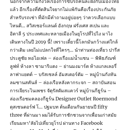
นอกจากความกังวลเรื่องการขับรถคนละฝั่งกับเมืองไทย
แล้ว อีกเรื่องที่ตัดสินใจยากไม่แพ้กันคือเรื่องประกันภัย
สำหรับรถเช่า ที่มักมีคำถามอยู่บ่อยๆ ว่าควรเลือกแบบ
ไหนดี… สวิสเซอร์แลนด์ อังกฤษ ฝรั่งเศส สเปน และ
อิตาลี 5 ประเทศและหลายเมืองในยุโรปที่ไปไง มาไง
เดินทางในปี 2019 นี้! เพราะเดี๋ยวนี้โลกมันกว้างแต่ใกล้
กว่าเดิม เลยไม่แปลกใจที่ใครๆ… นำท่านท่องเที่ยว ปารีส
ประตูชัย หอไอเฟล – ล่องเรือแม่น้ำแซน – พิพิธภัณฑ์
ลูฟท์ ห้างลา ซามาริแตง – ย่านมงมาร์ต ห้างแกลเลอรี่
ลาฟาแยตต์ – บรัสเซลล์ อัมสเตอร์ดัม – หมู่บ้านกังหัน
ลมซานสคันส์ – ล่องเรือหลังคากระจก – สถาบันสอน
การเจียระไนเพชร จัตุรัสดัมสแควร์ หมู่บ้านกีธูร์น –
ล่องเรือชมคลองกีธูร์น Designer Outlet Roermond
ดุสเซนดอร์ฟ โ… ปฐมบท ต้นเดือนกันยายนปี fifty
three ที่ผ่านมา ผมได้รับการชักชวนจากเพื่อนเก่าสมัย
เรียนมหา’ลัยไปเที่ยวยุโรป ผ่านทาง Facebook