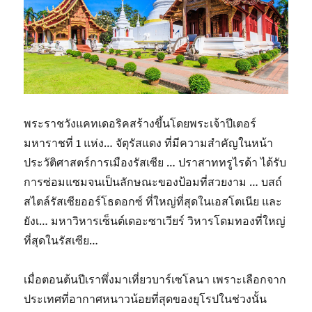
พระราชวังแคทเดอริคสร้างขึ้นโดยพระเจ้าปีเตอร์
มหาราชที่ 1 แห่ง… จัตุรัสแดง ที่มีความสำคัญในหน้า
ประวัติศาสตร์การเมืองรัสเซีย … ปราสาททรูไรด้า ได้รับ
การซ่อมแซมจนเป็นลักษณะของป้อมที่สวยงาม … บสถ์
สไตล์รัสเซียออร์โธดอกซ์ ที่ใหญ่ที่สุดในเอสโตเนีย และ
ยังเ… มหาวิหารเซ็นต์เดอะซาเวียร์ วิหารโดมทองที่ใหญ่
ที่สุดในรัสเซีย…
เมื่อตอนต้นปีเราพึ่งมาเที่ยวบาร์เซโลนา เพราะเลือกจาก
ประเทศที่อากาศหนาวน้อยที่สุดของยุโรปในช่วงนั้น