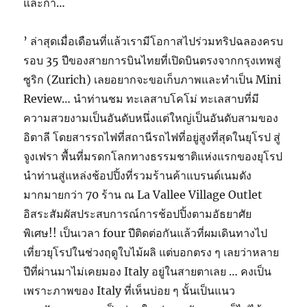
และกำ…
’ ล่าสุดเมื่อเดือนที่แล้วเรามีโอกาสไปร่วมทริปฉลองครบ
รอบ 35 ปีของสายการบินไทยที่เปิดบินตรงจากกรุงเทพสู่
ซูริก (Zurich) เลยอยากจะขอเก็บภาพและทำเป็น Mini
Review… นำท่านชม ทะเลสาบโคโม่ ทะเลสาบที่มี
ความสวยงามเป็นอันดับหนึ่งแต่ใหญ่เป็นอันดับสามของ
อิตาลี โดยสารรถไฟที่สถานีรถไฟที่อยู่สูงที่สุดในยุโรป สู่
จูงเฟรา พื้นที่มรดกโลกทางธรรมชาติแห่งแรกของยุโรป
นำท่านสู่แหล่งช้อปปิ้งที่รวมร้านค้าแบรนด์เนมดัง
มากมายกว่า 70 ร้าน ณ La Vallee Village Outlet
อิสระสัมผัสประสบการณ์การช้อปปิ้งตามอัธยาศัย
พิเศษ!! เป็นเวลา four ปีติดต่อกันแล้วที่ผมเดินทางไป
เที่ยวยุโรปในช่วงฤดูใบไม้ผลิ แต่บอกตรง ๆ เลยว่าหลาย
ปีที่ผ่านมาไม่เคยมอง Italy อยู่ในสายตาเลย … คงเป็น
เพราะภาพของ Italy ที่เห็นบ่อย ๆ นั้นเป็นแนว