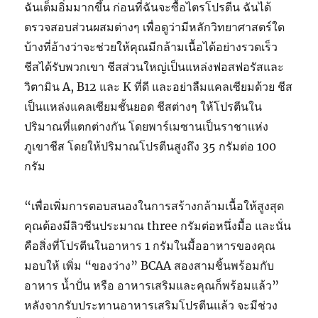
ฉันเต็มอิ่มมากขึ้น ก่อนที่ฉันจะซื้อไตรโปรตีน ฉันได้
ตรวจสอบส่วนผสมต่างๆ เพื่อดูว่ามีหลักวิทยาศาสตร์ใด
บ้างที่อ้างว่าจะช่วยให้คุณมีกล้ามเนื้อได้อย่างรวดเร็ว
ชีสได้รับพวกเขา ชีสส่วนใหญ่เป็นแหล่งฟอสฟอรัสและ
วิตามิน A, B12 และ K ที่ดี และอย่าลืมแคลเซียมด้วย ชีส
เป็นแหล่งแคลเซียมชั้นยอด ชีสต่างๆ ให้โปรตีนใน
ปริมาณที่แตกต่างกัน โดยพาร์เมซานเป็นราชาแห่ง
ภูเขาชีส โดยให้ปริมาณโปรตีนสูงถึง 35 กรัมต่อ 100
กรัม
“เพื่อเพิ่มการตอบสนองในการสร้างกล้ามเนื้อให้สูงสุด
คุณต้องมีลิวซีนประมาณ three กรัมต่อหนึ่งมื้อ และนั่น
คือสิ่งที่โปรตีนในอาหาร 1 กรัมในมื้ออาหารของคุณ
มอบให้ เพิ่ม “ของว่าง” BCAA สองสามชิ้นพร้อมกับ
อาหาร น้ำปั่น หรือ อาหารเสริมและคุณก็พร้อมแล้ว”
หลังจากรับประทานอาหารเสริมโปรตีนแล้ว จะมีช่วง