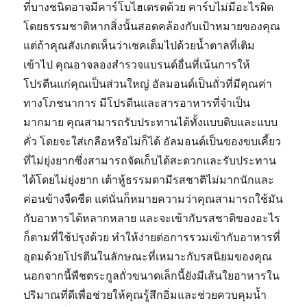
ที่บางชนิดอาจมีคาร์โบไฮเดรตด้วย คาร์บไม่มีอะไรผิด
โดยธรรมชาติหากสิ่งนั้นสอดคล้องกับเป้าหมายของคุณ
แต่ถ้าคุณสังเกตเห็นว่าเชคเต็มไปด้วยน้ำตาลที่เติม
เข้าไป คุณอาจลองสำรวจแบรนด์อื่นที่เน้นการให้
โปรตีนแก่คุณเป็นส่วนใหญ่ อัลมอนด์เป็นถั่วที่มีคุณค่า
ทางโภชนาการ มีโปรตีนและสารอาหารที่จำเป็น
มากมาย คุณสามารถรับประทานได้ทั้งแบบดิบและแบบ
คั่ว โดยจะใส่เกลือหรือไม่ก็ได้ อัลมอนด์เป็นของขบเคี้ยว
ที่ไม่ยุ่งยากซึ่งสามารถจัดเก็บได้สะดวกและรับประทาน
ได้โดยไม่ยุ่งยาก เต้าหู้ธรรมดามีรสชาติไม่มากนักและ
ค่อนข้างจืดชืด แต่นั่นก็หมายความว่าคุณสามารถใช้มัน
กับอาหารได้หลากหลาย และจะเข้ากับรสชาติของอะไร
ก็ตามที่ใช้ปรุงด้วย ทำให้ง่ายต่อการรวมเข้ากับอาหารที่
อุดมด้วยโปรตีนในลักษณะที่เหมาะกับรสนิยมของคุณ
นอกจากนี้พืชตระกูลถั่วขนาดเล็กนี้ยังมีเส้นใยอาหารใน
ปริมาณที่ดีเพื่อช่วยให้คุณรู้สึกอิ่มและช่วยควบคุมน้ำ