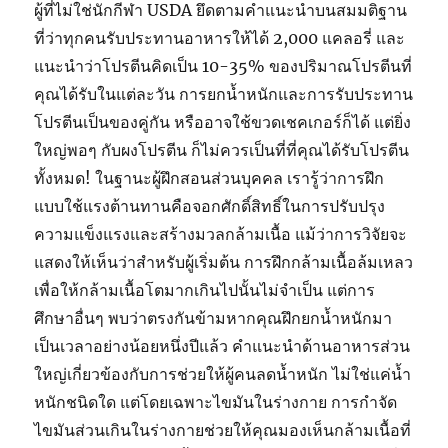
ผู้ที่ไม่ใช่นักกีฬา USDA ยึดตามคำแนะนำบนสมมติฐาน
ที่ว่าทุกคนรับประทานอาหารให้ได้ 2,000 แคลอรี่ และ
แนะนำว่าโปรตีนคิดเป็น 10-35% ของปริมาณโปรตีนที่
คุณได้รับในแต่ละวัน การยกน้ำหนักและการรับประทาน
โปรตีนเป็นของคู่กัน หรืออาจใช้ขวดเชคเกอร์ก็ได้ แต่ยิ่ง
ใหญ่พอๆ กับผงโปรตีน ก็ไม่ควรเป็นที่ที่คุณได้รับโปรตีน
ทั้งหมด! ในฐานะผู้ฝึกสอนส่วนบุคคล เรารู้ว่าการฝึก
แบบใช้แรงต้านทานคือจอกศักดิ์สิทธิ์ในการปรับปรุง
ความแข็งแรงและสร้างมวลกล้ามเนื้อ แม้ว่าการวิจัยจะ
แสดงให้เห็นว่าสำหรับผู้เริ่มต้น การฝึกกล้ามเนื้อล้มเหลว
เพื่อให้กล้ามเนื้อโตมากเกินไปนั้นไม่จำเป็น แต่การ
ศึกษาอื่นๆ พบว่าตรงกันข้ามหากคุณฝึกยกน้ำหนักมา
เป็นเวลาอย่างน้อยหนึ่งปีแล้ว คำแนะนำด้านอาหารส่วน
ใหญ่เกี่ยวข้องกับการช่วยให้ผู้คนลดน้ำหนัก ไม่ใช่แค่น้ำ
หนักชนิดใด แต่โดยเฉพาะไขมันในร่างกาย การกำจัด
ไขมันส่วนเกินในร่างกายช่วยให้คุณมองเห็นกล้ามเนื้อที่