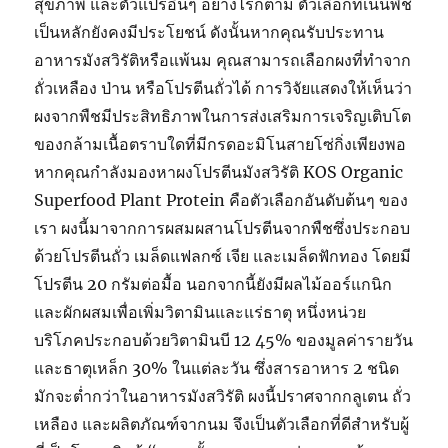
สุขภาพ และตัวแปรอื่นๆ อย่างไรก็ตาม ตัวเลือกที่เน้นพืช
เป็นหลักยังคงมีประโยชน์ ดังนั้นหากคุณรับประทาน
อาหารมังสวิรัติหรือแพ้นม คุณสามารถเลือกผงที่ทำจาก
ถั่วเหลือง ป่าน หรือโปรตีนถั่วได้ การวิจัยแสดงให้เห็นว่า
ผงจากพืชมีประสิทธิภาพในการส่งเสริมการเจริญเติบโต
ของกล้ามเนื้อตราบใดที่มีกรดอะมิโนสายโซ่กิ่งเพียงพอ
หากคุณกำลังมองหาผงโปรตีนมังสวิรัติ KOS Organic
Superfood Plant Protein คือตัวเลือกอันดับต้นๆ ของ
เรา ผงนี้มาจากการผสมผสานโปรตีนจากพืชซึ่งประกอบ
ด้วยโปรตีนถั่ว เมล็ดแฟลกซ์ เจีย และเมล็ดฟักทอง โดยมี
โปรตีน 20 กรัมต่อมื้อ นอกจากนี้ยังมีผลไม้ออร์แกนิก
และผักผสมเพื่อเพิ่มวิตามินและแร่ธาตุ หนึ่งหน่วย
บริโภคประกอบด้วยวิตามินบี 12 45% ของมูลค่ารายวัน
และธาตุเหล็ก 30% ในแต่ละวัน ซึ่งสารอาหาร 2 ชนิด
มักจะต่ำกว่าในอาหารมังสวิรัติ ผงนี้ปราศจากกลูเตน ถั่ว
เหลือง และผลิตภัณฑ์จากนม จึงเป็นตัวเลือกที่ดีสำหรับผู้