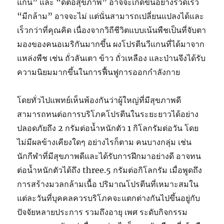
แกน” และ “ดีต่อสุขภาพ” อาจจะเกิดขึ้นอย่างรวดเร็ว
“มีกล้าม” อาจจะไม่ แต่นั่นสามารถเปลี่ยนแปลงได้และ
เร็วกว่าที่คุณคิด เนื่องจากวิถีชีวิตแบบเน้นพืชเป็นที่จับตา
มองของคนอเมริกันมากขึ้น ผงโปรตีนวีแกนที่ได้มาจาก
แหล่งพืช เช่น ถั่วลันเตา ข้าว ถั่วเหลือง และป่านจึงได้รับ
ความนิยมมากขึ้นในการฟื้นฟูการออกกำลังกาย
โดยทั่วไปแพทย์เห็นพ้องกันว่าผู้ใหญ่ที่มีสุขภาพดี
สามารถทนต่อการบริโภคโปรตีนในระยะยาวได้อย่าง
ปลอดภัยถึง 2 กรัมต่อน้ำหนักตัว 1 กิโลกรัมต่อวัน โดย
ไม่มีผลข้างเคียงใดๆ อย่างไรก็ตาม คนบางกลุ่ม เช่น
นักกีฬาที่มีสุขภาพดีและได้รับการฝึกมาอย่างดี อาจทน
ต่อน้ำหนักตัวได้ถึง three.5 กรัมต่อกิโลกรัม เมื่อพูดถึง
การสร้างมวลกล้ามเนื้อ ปริมาณโปรตีนที่เหมาะสมใน
แต่ละวันที่บุคคลควรบริโภคจะแตกต่างกันไปขึ้นอยู่กับ
ปัจจัยหลายประการ รวมถึงอายุ เพศ ระดับกิจกรรม