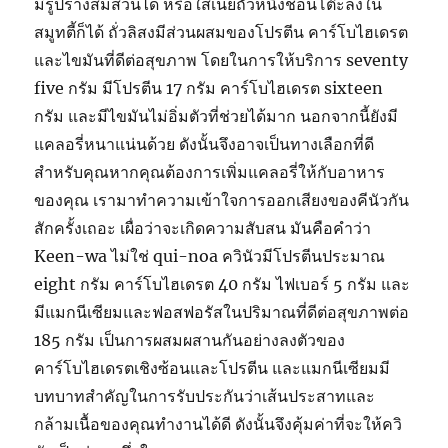
มีรูปร่างสมส่วนได้ หรือใส่เนยถั่วหนึ่งช้อนโต๊ะลงใน
สมูทตี้ก็ได้ ถั่วลิสงมีส่วนผสมของโปรตีน คาร์โบไฮเดรต
และไขมันที่ดีต่อสุขภาพ โดยในการให้บริการ seventy
five กรัม มีโปรตีน 17 กรัม คาร์โบไฮเดรต sixteen
กรัม และมีไขมันไม่อิ่มตัวที่ช่วยได้มาก นอกจากนี้ยังมี
แคลอรี่หนาแน่นด้วย ดังนั้นจึงอาจเป็นทางเลือกที่ดี
สำหรับคุณหากคุณต้องการเพิ่มแคลอรี่ให้กับอาหาร
ของคุณ เรามาทำความเข้าใจการออกเสียงของคีนัวกัน
สักครั้งเถอะ เผื่อว่าจะเกิดความสับสน มันคือคำว่า
Keen-wa ไม่ใช่ qui-noa ควินัวมีโปรตีนประมาณ
eight กรัม คาร์โบไฮเดรต 40 กรัม ไฟเบอร์ 5 กรัม และ
มีแมกนีเซียมและฟอสฟอรัสในปริมาณที่ดีต่อสุขภาพต่อ
185 กรัม เป็นการผสมผสานกันอย่างลงตัวของ
คาร์โบไฮเดรตเชิงซ้อนและโปรตีน และแมกนีเซียมมี
บทบาทสำคัญในการรับประกันว่าเส้นประสาทและ
กล้ามเนื้อของคุณทำงานได้ดี ดังนั้นจึงคุ้มค่าที่จะให้ควิ