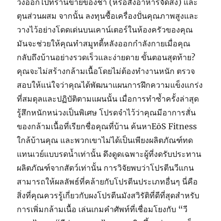
วิ่งออกไปที่ร้านขายของชำ (หรือสั่งอาหารจัดส่ง) และ
ตุนส่วนผสม จากนั้น ลงทุนซื้อเครื่องปั่นคุณภาพสูงและ
วางไว้อย่างโดดเด่นบนเคาน์เตอร์ในห้องครัวของคุณ
มันจะช่วยให้คุณทำสมูทตี้หลังออกกำลังกายเมื่อคุณ
กลับถึงบ้านอย่างรวดเร็วและง่ายดาย ขั้นตอนสุดท้าย?
คุณจะไม่สร้างกล้ามเนื้อโดยไม่ต้องทำงานหนัก ตรวจ
สอบให้แน่ใจว่าคุณได้พัฒนาแผนการฝึกความแข็งแกร่ง
ที่สมดุลและปฏิบัติตามแผนนั้น เมื่อการทำซ้ำครั้งล่าสุด
รู้สึกหนักหน่วงเป็นพิเศษ โปรดจำไว้ว่าคุณมีอาการสั่น
ของกล้ามเนื้อที่เรียกชื่อคุณที่บ้าน ค้นหาEōS Fitness
ใกล้บ้านคุณ และพวกเขาไม่ได้เป็นเพียงผลิตภัณฑ์ทด
แทนเวย์แบบรดน้ำเท่านั้น ดึงดูดเฉพาะผู้ที่งดรับประทาน
ผลิตภัณฑ์จากสัตว์เท่านั้น การวิจัยพบว่าโปรตีนวีแกน
สามารถให้ผลลัพธ์ที่คล้ายกับโปรตีนประเภทอื่นๆ นี่คือ
สิ่งที่คุณควรรู้เกี่ยวกับผงโปรตีนมังสวิรัติที่ดีที่สุดสำหรับ
การเพิ่มกล้ามเนื้อ เล่นเกมคำศัพท์ที่เชื่อมโยงกับ “วี