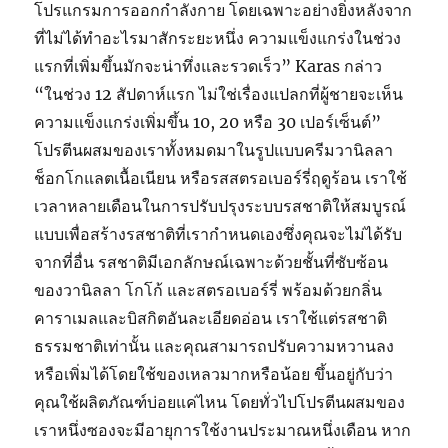
โปรแกรมการออกกำลังกาย โดยเฉพาะอย่างยิ่งหลังจาก
ที่ไม่ได้ทำอะไรมาสักระยะหนึ่ง ความแข็งแกร่งในช่วง
แรกที่เพิ่มขึ้นมักจะน่าทึ่งและรวดเร็ว” Karas กล่าว
“ในช่วง 12 สัปดาห์แรก ไม่ใช่เรื่องแปลกที่ผู้ชายจะเห็น
ความแข็งแกร่งเพิ่มขึ้น 10, 20 หรือ 30 เปอร์เซ็นต์”
โปรตีนผสมของเราทั้งหมดมาในรูปแบบครีมวานิลลา
ช็อกโกแลตเนื้อเนียน หรือรสสตรอเบอร์รี่ฤดูร้อน เราใช้
เวลาหลายเดือนในการปรับปรุงระบบรสชาติให้สมบูรณ์
แบบเพื่อสร้างรสชาติที่เรากำหนดเองซึ่งคุณจะไม่ได้รับ
จากที่อื่น รสชาติมีเอกลักษณ์เฉพาะด้วยชั้นที่ซับซ้อน
ของวานิลลา โกโก้ และสตรอเบอร์รี่ พร้อมด้วยกลิ่น
คาราเมลและบิสกิตอันละเอียดอ่อน เราใช้แต่รสชาติ
ธรรมชาติเท่านั้น และคุณสามารถปรับความหวานลง
หรือเพิ่มได้โดยใช้ของเหลวมากหรือน้อย ขึ้นอยู่กับว่า
คุณใช้ผลิตภัณฑ์บ่อยแค่ไหน โดยทั่วไปโปรตีนผสมของ
เราหนึ่งซองจะมีอายุการใช้งานประมาณหนึ่งเดือน หาก