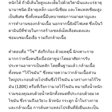
หนักได้ ถั่วมีเส้นใยสูงและเต็มไปด้วยวิตามินและแร่ธาตุ
นานาชนิด มีธาตุเหล็ก แมกนีเซียม และโพแทสเซียมสูง
เป็นพิเศษ ซึ่งทั้งหมดนี้มีบทบาทต่อการเผาผลาญและ
การทำงานของกล้ามเนื้อ นอกจากนี้ยังมีโฟเลต ซึ่งเป็นวิ
ตามินบีที่ช่วยในการสร้างเซลล์เม็ดเลือดแดงและ
ซ่อมแซมเนื้อเยื่อ รวมถึงกล้ามเนื้อ
คำตอบคือ “ใช่” ดังกึกก้อง ด้วยเหตุนี้ นักเพาะกาย
มากกว่าหนึ่งคนจึงเบื่อปลาทูน่าโดยอาศัยการรับ
ประทานอาหารเป็นหลัก โดยพื้นฐานแล้ว กล้ามเนื้อ
ทั้งหมด “ไร้ไขมัน” ซึ่งหมายความว่ากล้ามเนื้อส่วน
ใหญ่ประกอบด้วยโปรตีนซึ่งไร้ไขมัน มวลร่างกายไร้ไข
มัน (LBM) หรือที่เรียกว่ามวลไร้ไขมัน หมายถึงน้ำหนัก
รวมของคุณลบด้วยน้ำหนักทั้งหมดที่ประกอบด้วยมวล
ไขมัน ซึ่งรวมถึงอวัยวะ ผิวหนัง กระดูก น้ำในร่างกาย
และกล้ามเนื้อ การค้นหาแหล่งโปรตีนที่ยั่งยืนและเป็น