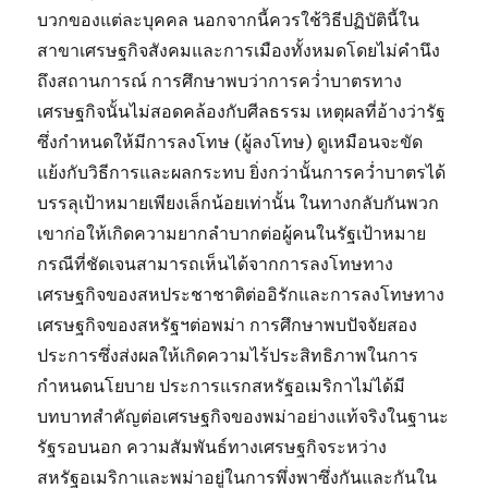
บวกของแต่ละบุคคล นอกจากนี้ควรใช้วิธีปฏิบัตินี้ใน
สาขาเศรษฐกิจสังคมและการเมืองทั้งหมดโดยไม่คำนึง
ถึงสถานการณ์ การศึกษาพบว่าการคว่ำบาตรทาง
เศรษฐกิจนั้นไม่สอดคล้องกับศีลธรรม เหตุผลที่อ้างว่ารัฐ
ซึ่งกำหนดให้มีการลงโทษ (ผู้ลงโทษ) ดูเหมือนจะขัด
แย้งกับวิธีการและผลกระทบ ยิ่งกว่านั้นการคว่ำบาตรได้
บรรลุเป้าหมายเพียงเล็กน้อยเท่านั้น ในทางกลับกันพวก
เขาก่อให้เกิดความยากลำบากต่อผู้คนในรัฐเป้าหมาย
กรณีที่ชัดเจนสามารถเห็นได้จากการลงโทษทาง
เศรษฐกิจของสหประชาชาติต่ออิรักและการลงโทษทาง
เศรษฐกิจของสหรัฐฯต่อพม่า การศึกษาพบปัจจัยสอง
ประการซึ่งส่งผลให้เกิดความไร้ประสิทธิภาพในการ
กำหนดนโยบาย ประการแรกสหรัฐอเมริกาไม่ได้มี
บทบาทสำคัญต่อเศรษฐกิจของพม่าอย่างแท้จริงในฐานะ
รัฐรอบนอก ความสัมพันธ์ทางเศรษฐกิจระหว่าง
สหรัฐอเมริกาและพม่าอยู่ในการพึ่งพาซึ่งกันและกันใน