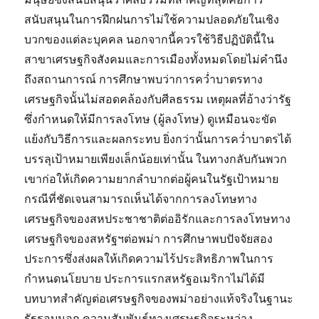
สนับสนุนในการฝึกฝนการไม่ใช้ความปลอดภัยในเชิง
บวกของแต่ละบุคคล นอกจากนี้ควรใช้วิธีปฏิบัตินี้ใน
สาขาเศรษฐกิจสังคมและการเมืองทั้งหมดโดยไม่คำนึง
ถึงสถานการณ์ การศึกษาพบว่าการคว่ำบาตรทาง
เศรษฐกิจนั้นไม่สอดคล้องกับศีลธรรม เหตุผลที่อ้างว่ารัฐ
ซึ่งกำหนดให้มีการลงโทษ (ผู้ลงโทษ) ดูเหมือนจะขัด
แย้งกับวิธีการและผลกระทบ ยิ่งกว่านั้นการคว่ำบาตรได้
บรรลุเป้าหมายเพียงเล็กน้อยเท่านั้น ในทางกลับกันพวก
เขาก่อให้เกิดความยากลำบากต่อผู้คนในรัฐเป้าหมาย
กรณีที่ชัดเจนสามารถเห็นได้จากการลงโทษทาง
เศรษฐกิจของสหประชาชาติต่ออิรักและการลงโทษทาง
เศรษฐกิจของสหรัฐฯต่อพม่า การศึกษาพบปัจจัยสอง
ประการซึ่งส่งผลให้เกิดความไร้ประสิทธิภาพในการ
กำหนดนโยบาย ประการแรกสหรัฐอเมริกาไม่ได้มี
บทบาทสำคัญต่อเศรษฐกิจของพม่าอย่างแท้จริงในฐานะ
รัฐรอบนอก ความสัมพันธ์ทางเศรษฐกิจระหว่าง