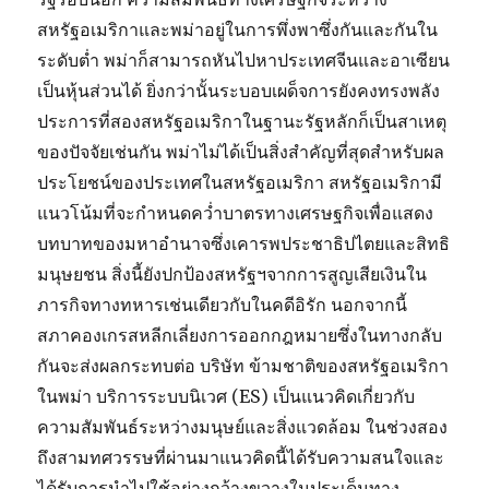
สหรัฐอเมริกาและพม่าอยู่ในการพึ่งพาซึ่งกันและกันใน
ระดับต่ำ พม่าก็สามารถหันไปหาประเทศจีนและอาเซียน
เป็นหุ้นส่วนได้ ยิ่งกว่านั้นระบอบเผด็จการยังคงทรงพลัง
ประการที่สองสหรัฐอเมริกาในฐานะรัฐหลักก็เป็นสาเหตุ
ของปัจจัยเช่นกัน พม่าไม่ได้เป็นสิ่งสำคัญที่สุดสำหรับผล
ประโยชน์ของประเทศในสหรัฐอเมริกา สหรัฐอเมริกามี
แนวโน้มที่จะกำหนดคว่ำบาตรทางเศรษฐกิจเพื่อแสดง
บทบาทของมหาอำนาจซึ่งเคารพประชาธิปไตยและสิทธิ
มนุษยชน สิ่งนี้ยังปกป้องสหรัฐฯจากการสูญเสียเงินใน
ภารกิจทางทหารเช่นเดียวกับในคดีอิรัก นอกจากนี้
สภาคองเกรสหลีกเลี่ยงการออกกฎหมายซึ่งในทางกลับ
กันจะส่งผลกระทบต่อ บริษัท ข้ามชาติของสหรัฐอเมริกา
ในพม่า บริการระบบนิเวศ (ES) เป็นแนวคิดเกี่ยวกับ
ความสัมพันธ์ระหว่างมนุษย์และสิ่งแวดล้อม ในช่วงสอง
ถึงสามทศวรรษที่ผ่านมาแนวคิดนี้ได้รับความสนใจและ
ได้รับการนำไปใช้อย่างกว้างขวางในประเด็นทาง