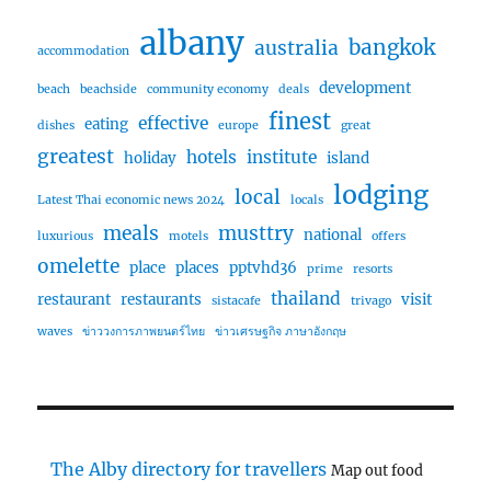
albany
bangkok
australia
accommodation
development
beach
beachside
community economy
deals
finest
effective
eating
dishes
europe
great
greatest
hotels
institute
holiday
island
lodging
local
Latest Thai economic news 2024
locals
meals
musttry
national
luxurious
motels
offers
omelette
place
places
pptvhd36
prime
resorts
thailand
restaurant
restaurants
visit
sistacafe
trivago
waves
ข่าววงการภาพยนตร์ไทย
ข่าวเศรษฐกิจ ภาษาอังกฤษ
The Alby directory for travellers
Map out food