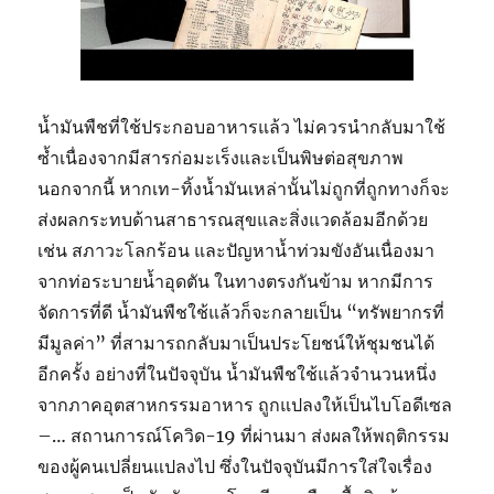
น้ำมันพืชที่ใช้ประกอบอาหารแล้ว ไม่ควรนำกลับมาใช้
ซ้ำเนื่องจากมีสารก่อมะเร็งและเป็นพิษต่อสุขภาพ
นอกจากนี้ หากเท-ทิ้งน้ำมันเหล่านั้นไม่ถูกที่ถูกทางก็จะ
ส่งผลกระทบด้านสาธารณสุขและสิ่งแวดล้อมอีกด้วย
เช่น สภาวะโลกร้อน และปัญหาน้ำท่วมขังอันเนื่องมา
จากท่อระบายน้ำอุดตัน ในทางตรงกันข้าม หากมีการ
จัดการที่ดี น้ำมันพืชใช้แล้วก็จะกลายเป็น “ทรัพยากรที่
มีมูลค่า” ที่สามารถกลับมาเป็นประโยชน์ให้ชุมชนได้
อีกครั้ง อย่างที่ในปัจจุบัน น้ำมันพืชใช้แล้วจำนวนหนึ่ง
จากภาคอุตสาหกรรมอาหาร ถูกแปลงให้เป็นไบโอดีเซล
–… สถานการณ์โควิด-19 ที่ผ่านมา ส่งผลให้พฤติกรรม
ของผู้คนเปลี่ยนแปลงไป ซึ่งในปัจจุบันมีการใส่ใจเรื่อง