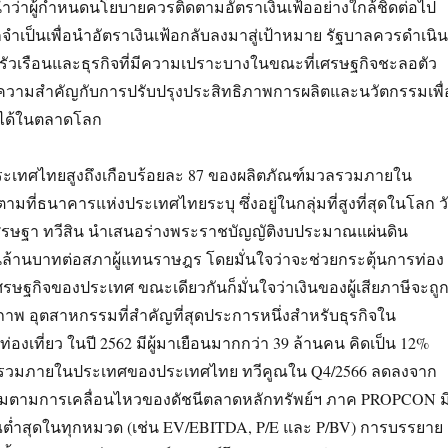
ว่าผู้กำหนดนโยบายควรติดตามอัตราเงินเฟ้ออย่างใกล้ชิดต่อไป
เป็นเพื่อนำอัตราเงินเฟ้อกลับลงมาสู่เป้าหมาย รัฐบาลควรดำเนิน
ครัวเรือนและธุรกิจที่มีความเปราะบางในขณะที่เศรษฐกิจชะลอตัว
วามสำคัญกับการปรับปรุงประสิทธิภาพการผลิตและนวัตกรรมเพื่
นได้ในตลาดโลก
ประเทศไทยสูงถึงเกือบร้อยละ 87 ของผลิตภัณฑ์มวลรวมภายใน
ตามที่ธนาคารแห่งประเทศไทยระบุ ซึ่งอยู่ในกลุ่มที่สูงที่สุดในโลก ว
 เศรษฐา ทวีสิน นำเสนอร่างพระราชบัญญัติงบประมาณแผ่นดิน
ล้านล้านบาทต่อสภาผู้แทนราษฎร โดยมั่นใจว่าจะช่วยกระตุ้นการท่อง
ศรษฐกิจของประเทศ ขณะเดียวกันก็มั่นใจว่าเงินของผู้เสียภาษีจะถู
ิภาพ อุตสาหกรรมที่สำคัญที่สุดประการหนึ่งสำหรับธุรกิจใน
งเที่ยว ในปี 2562 มีผู้มาเยือนมากกว่า 39 ล้านคน คิดเป็น 12%
รวมภายในประเทศของประเทศไทย ทวีคูณใน Q4/2566 ลดลงจาก
่มตามการเคลื่อนไหวของดัชนีตลาดหลักทรัพย์ฯ ภาค PROPCON ม
ูณต่ำสุดในทุกหมวด (เช่น EV/EBITDA, P/E และ P/BV) การบรรยาย