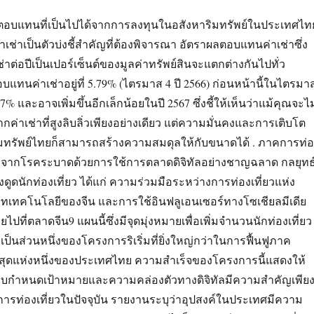
ลตอบแทนที่เป็นไปได้จากการลงทุนในอสังหาริมทรัพย์ในประเทศไท
ช่าเป็นตัวบ่งชี้สำคัญที่ต้องพิจารณา อัตราผลตอบแทนค่าเช่าซึ่ง
่าต่อปีเป็นเปอร์เซ็นต์ของมูลค่าทรัพย์สินจะแตกต่างกันไปทั่ว
แทนค่าเช่าอยู่ที่ 5.79% (ไตรมาส 4 ปี 2566) ก่อนหน้านี้ในไตรมา
่ 6.07% และอาจเพิ่มขึ้นอีกเล็กน้อยในปี 2567 ซึ่งชี้ให้เห็นว่าแม้คุณจะไม
่าเช่าที่สูงลิบลิ่วเพียงอย่างเดียว แต่ความมั่นคงและการเติบโต
ทรัพย์ไทยก็สามารถสร้างความสมดุลให้กับขนาดได้ . ภาคการท่อ
ตัวจากโรคระบาดด้วยการใช้การตลาดดิจิทัลอย่างชาญฉลาด กลยุทธ
ึงดูดนักท่องเที่ยว ได้แก่ ความร่วมมือระหว่างการท่องเที่ยวแห่ง
ัทเทคโนโลยีของจีน และการใช้อินฟลูเอนเซอร์ทางโซเชียลมีเดีย
ไปที่ตลาดจีน9 แผนนี้ซึ่งมีจุดมุ่งหมายเพื่อเพิ่มจำนวนนักท่องเที่ยว
เป็นส่วนหนึ่งของโครงการริเริ่มที่ยิ่งใหญ่กว่าในการฟื้นฟูภาค
ี่สุดแห่งหนึ่งของประเทศไทย ความสำเร็จของโครงการนี้แสดงให้
บกำหนดเป้าหมายและความคล่องตัวทางดิจิทัลมีความสำคัญเพีย
รท่องเที่ยวในปัจจุบัน รายงานระบุว่าอุปสงค์ในประเทศมีความ