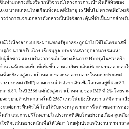
 มีขึ้นท่ามกลางเสียงวิพากษ์วิจารณ์โครงการกระเป๋าเงินดิจิทัลของ
0,000 บาทแก่คนไทยเกือบทั้งหมดที่มีอายุ 16 ปีขึ้นไป พรรคเพื่อไทยซึ
าวว่าการแจกเอกสารดังกล่าวเป็นปัจจัยกระตุ้นที่จำเป็นมากสำหรั
ณ์ไว้เนื่องจากงบประมาณของรัฐบาลจะถูกนำไปใช้ในไตรมาสที่
ศรษฐกิจ นายเกรียงไกร เธียรนุกูล ประธานสภาอุตสาหกรรมแห่ง
ผู้สื่อข่าว และเสริมว่าการเติบโตจะเห็นการปรับปรุงในช่วงครึ่ง
จำนวนนักท่องเที่ยวที่เพิ่มขึ้น คาดว่าอัตราเงินเฟ้อจะผ่อนคลายลง
โน้มที่จะยังคงสูงกว่าเป้าหมายของธนาคารกลางในหลายประเทศ
่างประเทศ (IMF) คาดการณ์ว่าอัตราเงินเฟ้อโลกจะอยู่ที่ four.8%
จาก 6.8% ในปี 2566 แต่ก็ยังสูงกว่าเป้าหมายของ IMF ที่ 2% โดยรว
ยจะขยายตัวปานกลางในปี 2567 แนวโน้มยังเป็นบวก แต่มีความเสี่
งผลต่อการฟื้นตัวได้ โดยได้รับแรงหนุนจากการฟื้นตัวของการท่อง
่ฟื้นตัว และการบริโภคภายในประเทศที่เติบโตอย่างต่อเนื่อง ดูเหมือ
นใจที่จะเล่นอย่างหนักเพื่อให้ได้มา โดยทุ่มประแจในงาน ท่ามกลาง