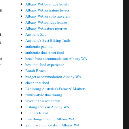
Albany WA boutique hotels
ย
Albany WA for nature lovers
Albany WA for solo travelers
Albany WA holiday homes
Albany WA nature reserves
ส
Australia Zoo
Australia’s Best Biking Trails
่
authentic pad thai
authentic thai street food
ง
beachfront accommodation Albany WA
best thai food experience
์
Bondi Beach
budget accommodation Albany WA
cheap thai food
Exploring Australia’s Farmers’ Markets
family-style thai dining
favorite thai restaurant
Fishing spots in Albany WA
Flinders Island
ง
Free things to do in Albany WA
group accommodation Albany WA