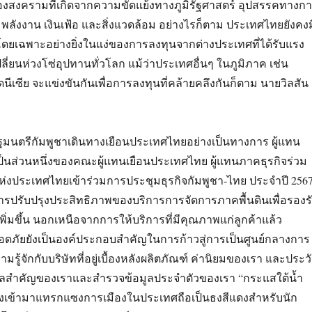
ของสงครามที่เกิดจากความขัดแย้งทางภูมิรัฐศาสตร์ อุปสรรคทางก
พลังงาน เงินเฟ้อ และสิ่งแวดล้อม อย่างไรก็ตาม ประเทศไทยยังคงม
ยเฉพาะอย่างยิ่งในแง่ของการลงทุนจากต่างประเทศที่ได้รับแรง
ี่ยนห่วงโซ่อุปทานทั่วโลก แม้ว่าประเทศอื่นๆ ในภูมิภาค เช่น
ีเซีย จะแข่งขันกันเพื่อการลงทุนที่คล้ายคลึงกันก็ตาม นายวิลสัน
ฐมนตรีกัมพูชาเดินทางเยือนประเทศไทยอย่างเป็นทางการ ผู้แทน
ป็นส่วนหนึ่งของคณะผู้แทนเยือนประเทศไทย ผู้แทนภาคธุรกิจร่วม
่งประเทศไทยเข้าร่วมการประชุมธุรกิจกัมพูชา-ไทย ประจำปี 256
ารปรับปรุงประสิทธิภาพของบริการการจัดการภาคพื้นดินเพื่อรองร
พิ่มขึ้น นอกเหนือจากการให้บริการที่มีคุณภาพแก่ลูกค้าแล้ว
ัยยังเป็นองค์ประกอบสำคัญในการก้าวสู่การเป็นศูนย์กลางการ
รู้จักกับบริษัทที่อยู่เบื้องหลังผลิตภัณฑ์ ค่านิยมของเรา และประวั
คลสำคัญของเราและสำรวจข้อมูลประจำตัวของเรา “กระแสใต้น้ำ
งคงเข้ามาแทรกแซงการเมืองในประเทศถือเป็นธงสีแดงสำหรับนัก