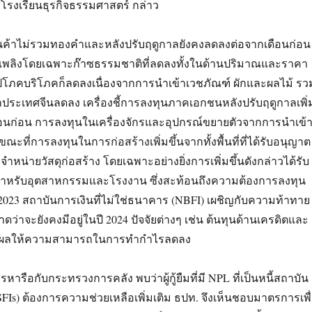
งโรงเรียนธุรกิจธรรมศาสตร์ กล่าว
ินค้าไม่รวมทองคำและหลังปรับฤดูกาลยังคงลดลงต่อจากเดือนก่อน
อเพลิงโดยเฉพาะก๊าซธรรมชาติที่ลดลงทั้งในด้านปริมาณและราคา
ุปโภคบริโภคก็ลดลงเนื่องจากการนำเข้าเวชภัณฑ์ ผักและผลไม้ รว
ประเทศจีนลดลง เครื่องชี้การลงทุนภาคเอกชนหลังปรับฤดูกาลเพิ่
ดือนก่อน การลงทุนในเครื่องจักรและอุปกรณ์ขยายตัวจากการนำเข้
 ในขณะที่การลงทุนในการก่อสร้างเพิ่มขึ้นจากทั้งพื้นที่ที่ได้รับอนุญาต
หน่ายวัสดุก่อสร้าง โดยเฉพาะอย่างยิ่งการเพิ่มขึ้นดังกล่าวได้รับ
่สำหรับอุตสาหกรรมและโรงงาน ซึ่งสะท้อนถึงความต้องการลงทุน
ปี 2023 สถาบันการเงินที่ไม่ใช่ธนาคาร (NBFI) เผชิญกับความท้าทาย
ว่าจะยังคงมีอยู่ในปี 2024 ปัจจัยต่างๆ เช่น ต้นทุนด้านเครดิตและ
้น ส่งผลให้ความสามารถในการทำกำไรลดลง
หารือกับกระทรวงการคลัง พบว่าผู้กู้ยืมที่มี NPL ที่เป็นหนี้สถาบัน
SFIs) ต้องการความช่วยเหลือเพิ่มเติม ธปท. จึงเห็นชอบมาตรการเพื