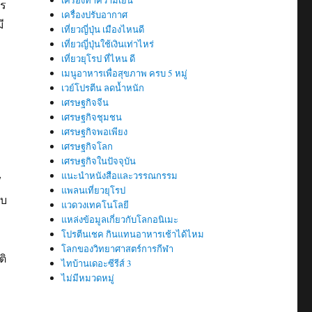
เครื่องทำความเย็น
าร
เครื่องปรับอากาศ
ี
เที่ยวญี่ปุ่น เมืองไหนดี
เที่ยวญี่ปุ่นใช้เงินเท่าไหร่
เที่ยวยุโรป ที่ไหน ดี
เมนูอาหารเพื่อสุขภาพ ครบ 5 หมู่
เวย์โปรตีน ลดน้ำหนัก
เศรษฐกิจจีน
เศรษฐกิจชุมชน
เศรษฐกิจพอเพียง
เศรษฐกิจโลก
เศรษฐกิจในปัจจุบัน
แนะนำหนังสือและวรรณกรรม
7
แพลนเที่ยวยุโรป
ับ
แวดวงเทคโนโลยี
แหล่งข้อมูลเกี่ยวกับโลกอนิเมะ
โปรตีนเชค กินแทนอาหารเช้าได้ไหม
โลกของวิทยาศาสตร์การกีฬา
ติ
ไทบ้านเดอะซีรีส์ 3
ไม่มีหมวดหมู่