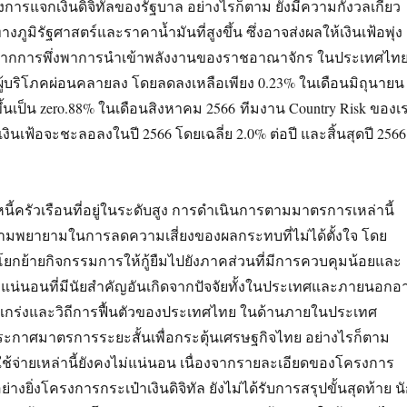
งการแจกเงินดิจิทัลของรัฐบาล อย่างไรก็ตาม ยังมีความกังวลเกี่ยว
งภูมิรัฐศาสตร์และราคาน้ำมันที่สูงขึ้น ซึ่งอาจส่งผลให้เงินเฟ้อพุ่ง
นื่องจากการพึ่งพาการนำเข้าพลังงานของราชอาณาจักร ในประเทศไท
ผู้บริโภคผ่อนคลายลง โดยลดลงเหลือเพียง 0.23% ในเดือนมิถุนายน
มขึ้นเป็น zero.88% ในเดือนสิงหาคม 2566 ทีมงาน Country Risk ของเ
ินเฟ้อจะชะลอลงในปี 2566 โดยเฉลี่ย 2.0% ต่อปี และสิ้นสุดปี 2566
ี้ครัวเรือนที่อยู่ในระดับสูง การดำเนินการตามมาตรการเหล่านี้
ามพยายามในการลดความเสี่ยงของผลกระทบที่ไม่ได้ตั้งใจ โดย
โยกย้ายกิจกรรมการให้กู้ยืมไปยังภาคส่วนที่มีการควบคุมน้อยและ
น่นอนที่มีนัยสำคัญอันเกิดจากปัจจัยทั้งในประเทศและภายนอกอ
แกร่งและวิถีการฟื้นตัวของประเทศไทย ในด้านภายในประเทศ
ระกาศมาตรการระยะสั้นเพื่อกระตุ้นเศรษฐกิจไทย อย่างไรก็ตาม
จ่ายเหล่านี้ยังคงไม่แน่นอน เนื่องจากรายละเอียดของโครงการ
่างยิ่งโครงการกระเป๋าเงินดิจิทัล ยังไม่ได้รับการสรุปขั้นสุดท้าย น