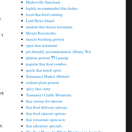
Healesville Sanctuary
highly recommended thai dishes
local thai food catering
ย
Lord Howe Island
modern thai fusion restaurant
Mount Kosciuszko
รา
muscle-building protein
open thai restaurant
pet-friendly accommodation Albany WA
plantae protein รีวิว pantip
popular thai food combos
quick thai lunch spots
Salamanca Market (Hobart)
sodium plant protein
spicy thai curry
าจ
Tasmania’s Cradle Mountain
thai cuisine for takeout
thai food delivery options
thai food takeout options
thai restaurant open now
ัก
thai takeaway specials