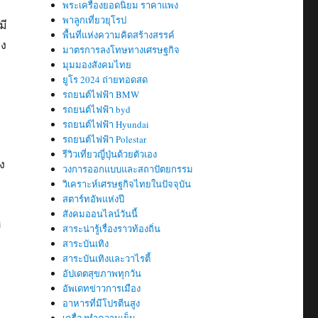
พระเครื่องยอดนิยม ราคาแพง
พาลูกเที่ยวยุโรป
มี
พื้นที่แห่งความคิดสร้างสรรค์
ลง
มาตรการลงโทษทางเศรษฐกิจ
มุมมองสังคมไทย
ยูโร 2024 ถ่ายทอดสด
รถยนต์ไฟฟ้า BMW
รถยนต์ไฟฟ้า byd
รถยนต์ไฟฟ้า Hyundai
รถยนต์ไฟฟ้า Polestar
รีวิวเที่ยวญี่ปุ่นด้วยตัวเอง
ง
วงการออกแบบและสถาปัตยกรรม
วิเคราะห์เศรษฐกิจไทยในปัจจุบัน
สตาร์ทอัพแห่งปี
สังคมออนไลน์วันนี้
ฮ
สาระน่ารู้เรื่องราวท้องถิ่น
สาระบันเทิง
สาระบันเทิงและวาไรตี้
อัปเดตสุขภาพทุกวัน
อัพเดทข่าวการเมือง
อาหารที่มีโปรตีนสูง