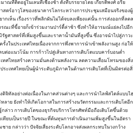
ที่ติดอยู่ในเลนที่เชื่องช้า ดังที่บรรยายโดย เกียรติพงศ์ อริย
าสตร์อาวุโสของธนาคารโลกระหว่างการประชุมเสมือนจริงของผู้
ยากเห็น เรื่องราวที่พลิกผันไม่ได้จบลงเพียงแค่นั้น การส่งออกที่ลด
ะที่ขี้อายก็เข้าร่วมงานปาร์ตี้ล่าช้า ซึ่งทำให้อารมณ์แย่ลงไปอีก
ัฐศาสตร์ที่เพิ่มสูงขึ้นและราคาน้ำมันที่สูงขึ้น ซึ่งอาจนำไปสู่ภาวะ
้นอีกครั้งในประเทศไทยเนื่องจากการพึ่งพาการนำเข้าพลังงานสูง ก่อให้
นลบต่อแนวโน้ม การก้าวไปสู่เส้นทางการเติบโตแบบคาร์บอนต่ำ
เทศไทยสร้างความมั่นคงด้านพลังงาน ลดความเสื่อมโทรมของสิ่ง
ระเทศไทยเป็นผู้นำระดับภูมิภาคในด้านการเติบโตที่เป็นมิตรต่อสิ่
งดิจิทัลอย่างต่อเนื่องในภาคส่วนต่างๆ และการนำไลฟ์สไตล์แบบไ
ร่หลาย ยังทำให้เกิดโอกาสในการสร้างนวัตกรรมและการเติบโตอีก
์กล่าว การเติบโตของธุรกิจบริการโทรศัพท์มือถือเติบโตขึ้นด้วย
่อเทียบเป็นรายปี ในขณะที่ต้นทุนการดำเนินงานเพิ่มสูงขึ้นในอัตรา
ชาย กล่าวว่า ปัจจัยเสี่ยงระดับโลกอาจส่งผลกระทบในวงกว้าง