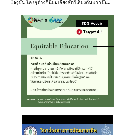
ปัจจุบัน ใครๆต่างก็นิยมเลี้ยงสัตว์เลี้ยงกันมากขึ้น…