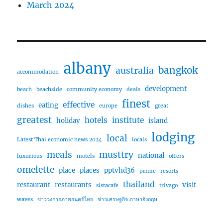
March 2024
albany
bangkok
australia
accommodation
development
beach
beachside
community economy
deals
finest
effective
eating
dishes
europe
great
greatest
hotels
institute
holiday
island
lodging
local
Latest Thai economic news 2024
locals
meals
musttry
national
luxurious
motels
offers
omelette
place
places
pptvhd36
prime
resorts
thailand
restaurant
restaurants
visit
sistacafe
trivago
waves
ข่าววงการภาพยนตร์ไทย
ข่าวเศรษฐกิจ ภาษาอังกฤษ