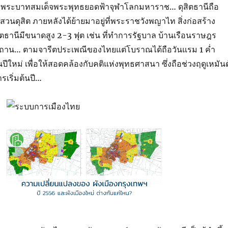
งพระบาทสมเด็จพระพุทธยอดฟ้าจุฬาโลกมหาราช… ดุสิตธานีถือ
สวนดุสิต ภายหลังได้ย้ายมาอยู่ที่พระราชวังพญาไท สิ่งก่อสร้าง
ิตธานีมีขนาดสูง 2-3 ฟุต เช่น ที่ทำการรัฐบาล บ้านเรือนราษฎร
ถาน… ตามจารีตประเพณีของไทยแต่โบราณได้ถือวันแรม 1 ค่ำ
้นปีใหม่ เพื่อให้สอดคล้องกับคติแห่งพุทธศาสนา ซึ่งถือช่วงฤดูเหมันต
รเริ่มต้นปี…