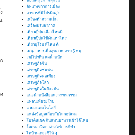
อัปเดตสุขภาพทุกวัน
อัพเดทข่าวการเมือง
้ง
อาหารที่มีโปรตีนสูง
เครื่องทำความเย็น
้น
เครื่องปรับอากาศ
เที่ยวญี่ปุ่น เมืองไหนดี
เที่ยวญี่ปุ่นใช้เงินเท่าไหร่
เที่ยวยุโรป ที่ไหน ดี
เมนูอาหารเพื่อสุขภาพ ครบ 5 หมู่
เวย์โปรตีน ลดน้ำหนัก
าร
เศรษฐกิจจีน
เศรษฐกิจชุมชน
เศรษฐกิจพอเพียง
เศรษฐกิจโลก
เศรษฐกิจในปัจจุบัน
ลง
แนะนำหนังสือและวรรณกรรม
แพลนเที่ยวยุโรป
แวดวงเทคโนโลยี
แหล่งข้อมูลเกี่ยวกับโลกอนิเมะ
โปรตีนเชค กินแทนอาหารเช้าได้ไหม
โลกของวิทยาศาสตร์การกีฬา
ไทบ้านเดอะซีรีส์ 3