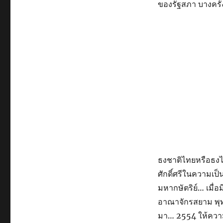
ของรัฐสภา บางครั้ง
ธงชาติไทยหรือธงไ
ศักดิ์ศรีในความเ
มหากษัตริย์… เมื
อาณาจักรสยาม พุท
มา… 2554 ให้คว