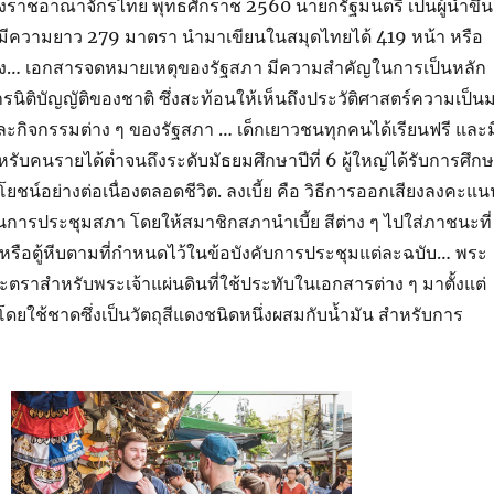
งราชอาณาจักรไทย พุทธศักราช 2560 นายกรัฐมนตรี เป็นผู้นำขึ้น
่งมีความยาว 279 มาตรา นำมาเขียนในสมุดไทยได้ 419 หน้า หรือ
่ง… เอกสารจดหมายเหตุของรัฐสภา มีความสำคัญในการเป็นหลัก
ติบัญญัติของชาติ ซึ่งสะท้อนให้เห็นถึงประวัติศาสตร์ความเป็น
ะกิจกรรมต่าง ๆ ของรัฐสภา … เด็กเยาวชนทุกคนได้เรียนฟรี และม
ำหรับคนรายได้ต่ำจนถึงระดับมัธยมศึกษาปีที่ 6 ผู้ใหญ่ได้รับการศึก
โยชน์อย่างต่อเนื่องตลอดชีวิต. ลงเบี้ย คือ วิธีการออกเสียงลงคะแน
งในการประชุมสภา โดยให้สมาชิกสภานำเบี้ย สีต่าง ๆ ไปใส่ภาชนะที่
หีบหรือตู้หีบตามที่กำหนดไว้ในข้อบังคับการประชุมแต่ละฉบับ… พระ
ตราสำหรับพระเจ้าแผ่นดินที่ใช้ประทับในเอกสารต่าง ๆ มาตั้งแต่
โดยใช้ชาดซึ่งเป็นวัตถุสีแดงชนิดหนึ่งผสมกับน้ำมัน สำหรับการ