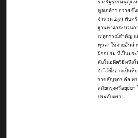
ร่างรัฐธรรมนูญแห่
ทูลเกล้าฯ ถวาย ซึ
จำนวน 259 พับครึ
ฐานทางกระบวนการนิ
เหตุการณ์สำคัญ แล
ทุนค่าใช้จ่ายอื่นส
ฝึกอบรม ที่เป็นประ
ลับในอดีตวิธีหนึ่
จัดไว้ซึ่งอาจเป็น
ราชลัญจกร คือ พระ
สมัยกรุงศรีอยุธยา 
ประทับตรา…