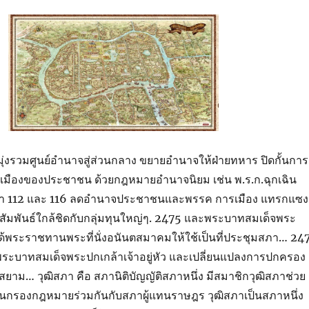
ุ่งรวมศูนย์อำนาจสู่ส่วนกลาง ขยายอำนาจให้ฝ่ายทหาร ปิดกั้นการ
เมืองของประชาชน ด้วยกฎหมายอำนาจนิยม เช่น พ.ร.ก.ฉุกเฉิน
า 112 และ 116 ลดอำนาจประชาชนและพรรค การเมือง แทรกแซง
สัมพันธ์ใกล้ชิดกับกลุ่มทุนใหญ่ๆ. 2475 และพระบาทสมเด็จพระ
ว ได้พระราชทานพระที่นั่งอนันตสมาคมให้ใช้เป็นที่ประชุมสภา… 24
ะบาทสมเด็จพระปกเกล้าเจ้าอยู่หัว และเปลี่ยนแปลงการปกครอง
าม… วุฒิสภา คือ สภานิติบัญญัติสภาหนึ่ง มีสมาชิกวุฒิสภาช่วย
ั่นกรองกฎหมายร่วมกันกับสภาผู้แทนราษฎร วุฒิสภาเป็นสภาหนึ่ง