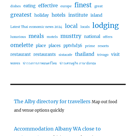
finest
effective
eating
dishes
europe
great
greatest
hotels
institute
holiday
island
lodging
local
Latest Thai economic news 2024
locals
meals
musttry
national
luxurious
motels
offers
omelette
place
places
pptvhd36
prime
resorts
thailand
restaurant
restaurants
visit
sistacafe
trivago
waves
ข่าววงการภาพยนตร์ไทย
ข่าวเศรษฐกิจ ภาษาอังกฤษ
The Alby directory for travellers
Map out food
and venue options quickly
Accommodation Albany WA close to