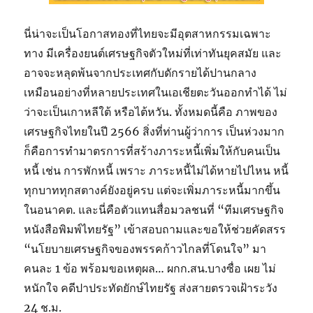
นี่น่าจะเป็นโอกาสทองที่ไทยจะมีอุตสาหกรรมเฉพาะ
ทาง มีเครื่องยนต์เศรษฐกิจตัวใหม่ที่เท่าทันยุคสมัย และ
อาจจะหลุดพ้นจากประเทศกับดักรายได้ปานกลาง
เหมือนอย่างที่หลายประเทศในเอเชียตะวันออกทำได้ ไม่
ว่าจะเป็นเกาหลีใต้ หรือไต้หวัน. ทั้งหมดนี้คือ ภาพของ
เศรษฐกิจไทยในปี 2566 สิ่งที่ท่านผู้ว่าการ เป็นห่วงมาก
ก็คือการทำมาตรการที่สร้างภาระหนี้เพิ่มให้กับคนเป็น
หนี้ เช่น การพักหนี้ เพราะ ภาระหนี้ไม่ได้หายไปไหน หนี้
ทุกบาททุกสตางค์ยังอยู่ครบ แต่จะเพิ่มภาระหนี้มากขึ้น
ในอนาคต. และนี่คือตัวแทนสื่อมวลชนที่ “ทีมเศรษฐกิจ
หนังสือพิมพ์ไทยรัฐ” เข้าสอบถามและขอให้ช่วยคัดสรร
“นโยบายเศรษฐกิจของพรรคก้าวไกลที่โดนใจ” มา
คนละ 1 ข้อ พร้อมขอเหตุผล… ผกก.สน.บางซื่อ เผย ไม่
หนักใจ คดีปาประทัดยักษ์ไทยรัฐ ส่งสายตรวจเฝ้าระวัง
24 ช.ม.