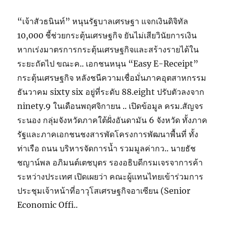
“เจ้าสัวธนินท์” หนุนรัฐบาลเศรษฐา แจกเงินดิจิทัล
10,000 ชี้ช่วยกระตุ้นเศรษฐกิจ ยันไม่เสียวินัยการเงิน
หากเร่งมาตรการกระตุ้นเศรษฐกิจและสร้างรายได้ใน
ระยะถัดไป ขณะค.. เอกชนหนุน “Easy E-Receipt”
กระตุ้นเศรษฐกิจ หลังชนีความเชื่อมั่นภาคอุตสาหกรรม
ธันวาคม sixty six อยู่ที่ระดับ 88.eight ปรับตัวลงจาก
ninety.9 ในเดือนพฤศจิกายน .. เปิดข้อมูล ครม.สัญจร
ระนอง กลุ่มจังหวัดภาคใต้ฝั่งอันดามัน 6 จังหวัด ทั้งภาค
รัฐและภาคเอกชนชงสารพัดโครงการพัฒนาพื้นที่ ทั้ง
ท่าเรือ ถนน บริหารจัดการน้ำ รวมมูลค่ากว.. นายธัช
ชญาน์พล อภิมนต์เตชบุตร รองอธิบดีกรมเจรจาการค้า
ระหว่างประเทศ เปิดเผยว่า คณะผู้แทนไทยเข้าร่วมการ
ประชุมเจ้าหน้าที่อาวุโสเศรษฐกิจอาเซียน (Senior
Economic Offi..