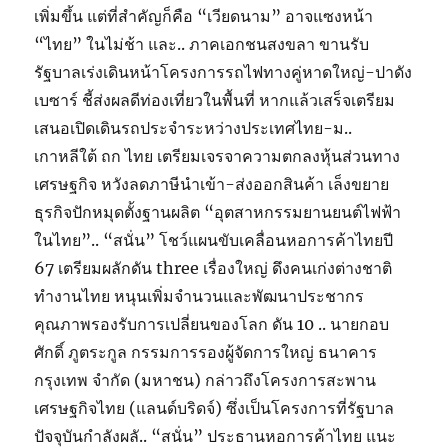
เพิ่มขึ้น แต่ที่สำคัญก็คือ “เวียดนาม” อาจแซงหน้า
“ไทย” ในไม่ช้า และ.. ภาคเอกชนสงขลา ขานรับ
รัฐบาลเร่งเดินหน้าโครงการรถไฟทางคู่หาดใหญ่-ปาดัง
เบซาร์ ชี้ส่งผลดีท่องเที่ยวในพื้นที่ หากแล้วเสร็จเตรียม
เสนอเปิดเดินรถประจำระหว่างประเทศไทย-ม..
เกาหลีใต้ ถก ไทย เตรียมเจรจาความตกลงหุ้นส่วนทาง
เศรษฐกิจ หวังลดภาษีนำเข้า-ส่งออกสินค้า เล็งขยาย
ธุรกิจปักหมุดตั้งฐานผลิต “อุตสาหกรรมยานยนต์ไฟฟ้า
ในไทย”.. “สนั่น” โชว์แผนขับเคลื่อนหอการค้าไทยปี
67 เตรียมผลักดัน three เรื่องใหญ่ ดึงคนเก่งต่างชาติ
ทำงานไทย หนุนเพิ่มจำนวนและพัฒนาประชากร
คุณภาพรองรับการเปลี่ยนของโลก ดัน 10 .. นายกอบ
ศักดิ์ ภูตระกูล กรรมการรองผู้จัดการใหญ่ ธนาคาร
กรุงเทพ จำกัด (มหาชน) กล่าวถึงโครงการสะพาน
เศรษฐกิจไทย (แลนด์บริดจ์) ซึ่งเป็นโครงการที่รัฐบาล
ปัจจุบันกำลังผลั.. “สนั่น” ประธานหอการค้าไทย แนะ