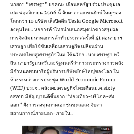
นายกฯ “เศรษฐา” ยกคณะ เยือนสหรัฐฯ ร่วมประชุมเอ
เปค พฤศจิกายน 2566 นี้ จับตาถกเอกชนยักษ์ใหญ่ของ
โลกกว่า 10 บริษัท เล็งปิดดีล Tesla Google Microsoft
ลงทุนไทย.. หอการค้าไทยนำเสนอสมุดปกขาวสรุปผล
การจัดสัมมนาหอการค้าทั่วประเทศครั้งที่ 41 ต่อนายกฯ
เศรษฐา เพื่อใช้ขับเคลื่อนเศรษฐกิจ เปลี่ยนผ่าน
ประเทศไทยสู่เศรษฐกิจใหม่ ใช้นวัตก.. นายเศรษฐา ทวี
สิน นายกรัฐมนตรีและรัฐมนตรีว่าการกระทรวงการคลัง
มีกำหนดพบหารือผู้บริหารบริษัทยักษ์ใหญ่ของโลก ใน
ห้วงระหว่างการประชุม World Economic Forum
(WEF) ประจ.. คลังเผยเศรษฐกิจไทยเดือนม.ค.sixty
seven มีสัญญาณดีขึ้นจาก “ท่องเที่ยว-บริโภค-ส่ง
ออก” ฝั่งการลงทุนภาคเอกชนชะลอลง จับตา
สถานการณ์ภายนอก-ภายใน..