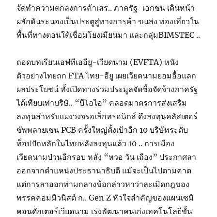
จัดทำความตกลงการค้าเสร.. ภาครัฐ-เอกชน เดินหน้า
ผลักดันระนองเป็นประตูสู่ทางการค้า ขนส่ง ท่องเที่ยวใน
พื้นที่ทางตอนใต้เชื่อมโยงเมียนมา และกลุ่มBIMSTEC ..
ถอดบทเรียนเอฟทีเออียู-เวียดนาม (EVFTA) หนัง
ตัวอย่างไทยถก FTA ไทย-อียู เผยเวียดนามยอมอื้อแลก
ผลประโยชน์ ทั้งเปิดทางร่วมประมูลจัดซื้อจัดจ้างภาครัฐ
ได้เทียบเท่าบริษั.. “บีโอไอ” คลอดมาตรการส่งเสริม
ลงทุนสำหรับแผงวงจรอเล็กทรอนิกส์ ดึงลงทุนคลัสเตอร์
ซัพพลายเชน PCB ครั้งใหญ่ตั้งเป้าอีก 10 บริษัทระดับ
ท็อปปักหลักในไทยหลังลงทุนแล้ว 10 .. การเมือง
เวียดนามป่วนอีกรอบ หลัง “หวอ วัน เถือง” ประกาศลา
ออกจากตำแหน่งประธานาธิบดี แม้จะเป็นไปตามคาด
แต่การลาออกท่ามกลางข้อกล่าวหาว่าละเมิดกฎของ
พรรคคอมมิวนิสต์ ก.. Gen Z หัวใจสำคัญของแผนเซมิ
คอนดักเตอร์เวียดนาม เร่งพัฒนาคนเก่งเทคโนโลยีขั้น