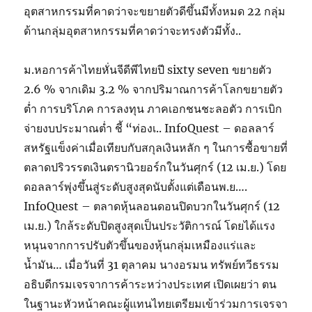
อุตสาหกรรมที่คาดว่าจะขยายตัวดีขึ้นมีทั้งหมด 22 กลุ่ม
ด้านกลุ่มอุตสาหกรรมที่คาดว่าจะทรงตัวมีทั้ง..
ม.หอการค้าไทยหั่นจีดีพีไทยปี sixty seven ขยายตัว
2.6 % จากเดิม 3.2 % จากปริมาณการค้าโลกขยายตัว
ต่ำ การบริโภค การลงทุน ภาคเอกชนชะลอตัว การเบิก
จ่ายงบประมาณต่ำ ชี้ “ท่องเ.. InfoQuest – ดอลลาร์
สหรัฐแข็งค่าเมื่อเทียบกับสกุลเงินหลัก ๆ ในการซื้อขายที่
ตลาดปริวรรตเงินตรานิวยอร์กในวันศุกร์ (12 เม.ย.) โดย
ดอลลาร์พุ่งขึ้นสู่ระดับสูงสุดนับตั้งแต่เดือนพ.ย….
InfoQuest – ตลาดหุ้นลอนดอนปิดบวกในวันศุกร์ (12
เม.ย.) ใกล้ระดับปิดสูงสุดเป็นประวัติการณ์ โดยได้แรง
หนุนจากการปรับตัวขึ้นของหุ้นกลุ่มเหมืองแร่และ
น้ำมัน… เมื่อวันที่ 31 ตุลาคม นางอรมน ทรัพย์ทวีธรรม
อธิบดีกรมเจรจาการค้าระหว่างประเทศ เปิดเผยว่า ตน
ในฐานะหัวหน้าคณะผู้แทนไทยเตรียมเข้าร่วมการเจรจา