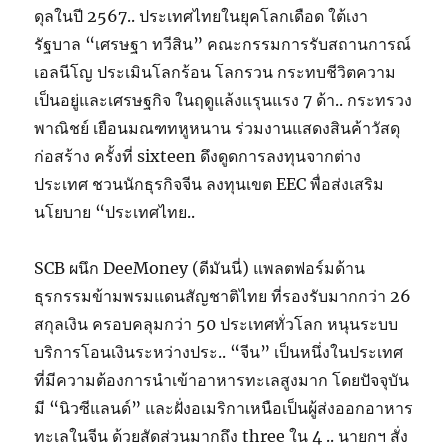
ดุลในปี 2567.. ประเทศไทยในยุคโลกเดือด ใต้เงา
รัฐบาล “เศรษฐา ทวีสิน” คณะกรรมการรับสถานการณ์
เอลนีโญ ประเมินโลกร้อน โลกรวน กระทบชีวิตความ
เป็นอยู่และเศรษฐกิจ ในฤดูแล้งแรุนแรง 7 ด้า.. กระทรวง
พาณิชย์ เยือนมณฑทหูหนาน ร่วมงานแสดงสินค้าวัสดุ
ก่อสร้าง ครั้งที่ sixteen ดึงดูดการลงทุนจากต่าง
ประเทศ ชวนนักธุรกิจจีน ลงทุนเขต EEC พื่อส่งเสริม
นโยบาย “ประเทศไทย..
SCB ผนึก DeeMoney (ดีมันนี่) แพลตฟอร์มด้าน
ธุรกรรมข้ามพรมแดนสัญชาติไทย ที่รองรับมากกว่า 26
สกุลเงิน ครอบคลุมกว่า 50 ประเทศทั่วโลก หนุนระบบ
บริการโอนเงินระหว่างประ.. “จีน” เป็นหนึ่งในประเทศ
ที่มีความต้องการนำเข้าอาหารทะเลสูงมาก โดยปัจจุบัน
มี “นิวซีแลนด์” และฝั่งอเมริกาเหนือเป็นผู้ส่งออกอาหาร
ทะเลในจีน ด้วยสัดส่วนมากถึง three ใน 4 .. นายกฯ สั่ง