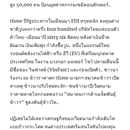
สูง 50,000 คน ป้อนอุตสาหกรรมเซมิคอนดักเตอร์..
three ปีรัฐประหารในเมียนมา FDI ทรุดหนัก ลงทุนต่าง
ชาติวูบลงกว่าครึ่ง four hundred บริษัทไทยแห่ถอนตัว
ค้าไทย-เมียนมาปี sixty six ติดลบ หลังค่าเงินจ๊าต
ผันผวน เงินเฟ้อพุ่ง กำลังซื้อวูบ.. หนึ่งในแบรนด์ใหม่
รถยนต์พลังงานไฟฟ้า หรือ อีวี (EV) ที่เตรียมบุกตลาด
ประเทศไทย ในงาน บางกอก มอเตอร์ โชว์ ปลายเดือนนี้
มีชื่อของ วินฟาสต์ (VinFast) และก่อนเปิดตัว.. ชาวนา
ร้องระงม ข้าวราคาตก three นายกฯ สมาคมข้าวฯ เปิด
สาเหตุ ข้าวนาปรังไทยทะลัก-ชนข้าวนาปีเวียดนาม
ราคาตลาดโลกกอดคอร่วง “สมาคมการค้าเมล็ดพันธุ์
ข้าวฯ” ชูธงพันธุ์ข้าวไท..
ปฏิเสธไม่ได้เลยว่าเศรษฐกิจของเวียดนามกำลังเติบโต
แบบก้าวกระโดด จนต่างประเทศเริ่มสนใจหันไปลงทุน