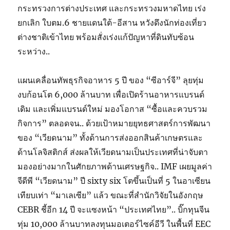
กระทรวงการต่างประเทศ และกระทรวงมหาดไทย เร่ง
ยกเลิก ใบตม.6 ชายแดนใต้-อีสาน หวังดึงนักท่องเที่ยว
ต่างชาติเข้าไทย พร้อมสั่งเร่งแก้ปัญหาที่ดินทับซ้อน
ระหว่าง..
แผนเคลื่อนทัพธุรกิจอาหาร 5 ปี ของ “ซีอาร์จี” ลุยทุ่ม
งบก้อนโต 6,000 ล้านบาท เพื่อเปิดร้านอาหารแบรนด์
เดิม และเพิ่มแบรนด์ใหม่ มองโอกาส “ซื้อและควบรวม
กิจการ” ตลอดจน.. ด้วยเป้าหมายยุทธศาสตร์การพัฒนา
ของ “เวียดนาม” ทั้งด้านการส่งออกสินค้าเกษตรและ
ด้านโลจิสติกส์ ส่งผลให้เวียดนามเป็นประเทศที่น่าจับตา
มองอย่างมากในศักยภาพด้านเศรษฐกิจ.. IMF เผยมูลค่า
จีดีพี “เวียดนาม” ปี sixty six โตขึ้นเป็นที่ 5 ในอาเซียน
เทียบเท่า “มาเลเซีย” แล้ว ขณะที่สำนักวิจัยในอังกฤษ
CEBR ชี้อีก 14 ปี จะแซงหน้า “ประเทศไทย”.. บิ๊กทุนจีน
ทุ่ม 10,000 ล้านบาทลงทุนมอเตอร์ไซค์อีวี ในพื้นที่ EEC