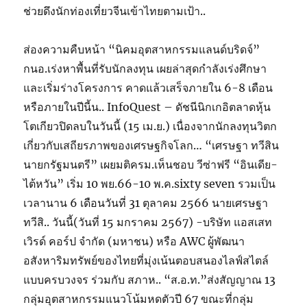
ช่วยดึงนักท่องเที่ยวจีนเข้าไทยตามเป้า..
ส่องความคืบหน้า “นิคมอุตสาหกรรมแลนด์บริดจ์”
กนอ.เร่งหาพื้นที่รับนักลงทุน เผยล่าสุดกำลังเร่งศึกษา
และเริ่มร่างโครงการ คาดแล้วเสร็จภายใน 6-8 เดือน
หรือภายในปีนี้น.. InfoQuest – ดัชนีนิกเกอิตลาดหุ้น
โตเกียวปิดลบในวันนี้ (15 เม.ย.) เนื่องจากนักลงทุนวิตก
เกี่ยวกับเสถียรภาพของเศรษฐกิจโลก… “เศรษฐา ทวีสิน
นายกรัฐมนตรี” เผยมติครม.เห็นชอบ วีซ่าฟรี “อินเดีย-
ไต้หวัน” เริ่ม 10 พย.66-10 พ.ค.sixty seven รวมเป็น
เวลานาน 6 เดือนวันที่ 31 ตุลาคม 2566 นายเศรษฐา
ทวีสิ.. วันนี้(วันที่ 15 มกราคม 2567) -บริษัท แอสเสท
เวิรด์ คอร์ป จำกัด (มหาชน) หรือ AWC ผู้พัฒนา
อสังหาริมทรัพย์ของไทยที่มุ่งเน้นตอบสนองไลฟ์สไตล์
แบบครบวงจร ร่วมกับ สภาห.. “ส.อ.ท.”ส่งสัญญาณ 13
กลุ่มอุตสาหกรรมแนวโน้มหดตัวปี 67 ขณะที่กลุ่ม