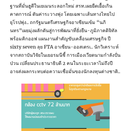
ฐานที่มั่นฮูตีในเยเมนระลอกใหม่ สรท.เผยยืดเยื้อเกิน
คาดการณ์ ดันค่าระวางพุ่ง โดยเฉพาะเส้นทางไทยไป
ยุโรปพุ่ง.. ถกรัฐมนตรีเศรษฐกิจอาเซียนเข้ม “นภิ
นทร”เผยมุ่งผลักดันสู่การพัฒนาที่ยั่งยืน-ภูมิภาคดิจิทัล
พร้อมคิกออฟ แผนงานสำคัญขับเคลื่อนเศรษฐกิจ ปี
sixty seven ลุย FTA อาเซียน-ออสเตรเ.. นักวิเคราะห์
จากสถาบันวิจัยในเยอรมนีชี้ การเมืองเวียดนามกำลังปั่น
ป่วน เปลี่ยนประธานาธิบดี 2 คนในระยะเวลาไม่ถึงปี
อาจส่งผลกระทบต่อความเชื่อมั่นของนักลงทุนต่างชาติ..