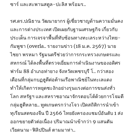
ซาร์ และสะพานสตูล-ปะลิส พร้อมร..
รศ.ดร.ปณิธาน วัฒนายากร ผู้เชี่ยวชาญด้านความมั่นคง
และการต่างประเทศ เปิดเผยกับฐานเศรษฐกิจ เกี่ยวกับ
ประเด็น การเจรจาพื้นที่ทับซ้อนทางทะเลระหว่างไทย-
กัมพูชา (overla.. รายงานข่าว (18 ม.ค. 2567) นาย
ไชยา พรหมา รัฐมนตรีช่วยว่าการกระทรวงเกษตรและ
สหกรณ์ ได้ลงพื้นที่ตรวจเยี่ยมการดำเนินงานของอดิศร
ฟาร์ม 88 อำเภอท่ายาง จังหวัดเพชรบุรี โ.. กว่าสอง
เดือนที่กลุ่มกบฏฮูตีต่อต้านเรือพาณิชย์ในทะเลแดง
ทำให้เกิดการหยุดชะงักอย่างรุนแรงต่อการขนส่งทั่ว
โลก สหรัฐฯ และสหราชอาณาจักรตอบโต้ด้วยการโจมตี
กลุ่มฮูตีหลาย.. ทูตเกษตรกว่างโจว เปิดสถิติการนำเข้า
ทุเรียนสดของจีน ปี 2566 ไทยยังครองแชมป์อันดับ 1 ส่ง
ออกขยายตัวต่อเนื่อง ปริมาณนำเข้ากว่า 9 แสนตัน
เวียดนาม-ฟิลิปปินส์ ตามมาห่า..