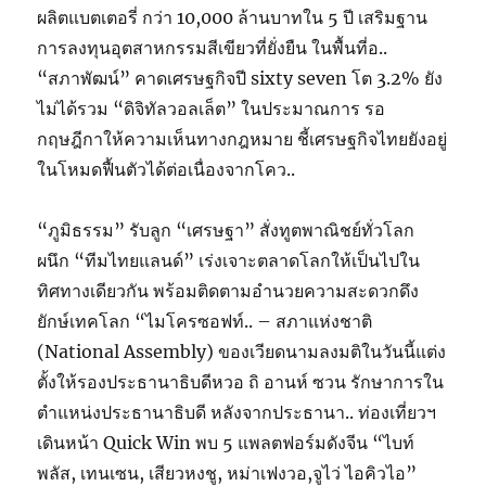
ผลิตแบตเตอรี่ กว่า 10,000 ล้านบาทใน 5 ปี เสริมฐาน
การลงทุนอุตสาหกรรมสีเขียวที่ยั่งยืน ในพื้นที่อ..
“สภาพัฒน์” คาดเศรษฐกิจปี sixty seven โต 3.2% ยัง
ไม่ได้รวม “ดิจิทัลวอลเล็ต” ในประมาณการ รอ
กฤษฎีกาให้ความเห็นทางกฎหมาย ชี้เศรษฐกิจไทยยังอยู่
ในโหมดฟื้นตัวได้ต่อเนื่องจากโคว..
“ภูมิธรรม” รับลูก “เศรษฐา” สั่งทูตพาณิชย์ทั่วโลก
ผนึก “ทีมไทยแลนด์” เร่งเจาะตลาดโลกให้เป็นไปใน
ทิศทางเดียวกัน พร้อมติดตามอำนวยความสะดวกดึง
ยักษ์เทคโลก “ไมโครซอฟท์.. – สภาแห่งชาติ
(National Assembly) ของเวียดนามลงมติในวันนี้แต่ง
ตั้งให้รองประธานาธิบดีหวอ ถิ อานห์ ซวน รักษาการใน
ตำแหน่งประธานาธิบดี หลังจากประธานา.. ท่องเที่ยวฯ
เดินหน้า Quick Win พบ 5 แพลตฟอร์มดังจีน “ไบท์
พลัส, เทนเซน, เสียวหงชู, หม่าเฟงวอ,จูไว่ ไอคิวไอ”