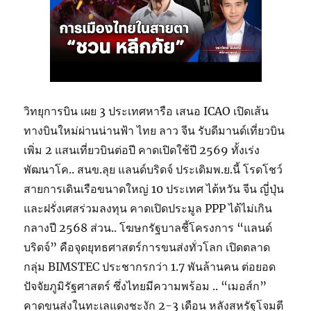
วิทยุการบิน เผย 3 ประเทศหารือ เสนอ ICAO เปิดเส้น
ทางบินใหม่ผ่านน่านฟ้า ไทย ลาว จีน รับดีมานด์เที่ยวบิน
เพิ่ม 2 แสนเที่ยวบินต่อปี คาดเปิดใช้ปี 2569 ทั้งเร่ง
พัฒนาโค.. สนข.ลุย แลนด์บริดจ์ ประเดิมพ.ย.นี้ โรดโชว์
สายการเดินเรือขนาดใหญ่ 10 ประเทศ ไต้หวัน จีน ญี่ปุ่น
และฝรั่งเศสร่วมลงทุน คาดเปิดประมูล PPP ได้ไม่เกิน
กลางปี 2568 ส่วน.. โฆษกรัฐบาลชี้โครงการ “แลนด์
บริดจ์” คือจุดยุทธศาสตร์การขนส่งทั่วโลก เปิดตลาด
กลุ่ม BIMSTEC ประชากรกว่า 1.7 พันล้านคน ต่อยอด
ปัจจัยภูมิรัฐศาสตร์ ซึ่งไทยมีความพร้อม .. “เมอส์ก”
คาดขนส่งในทะเลแดงชะงัก 2-3 เดือน หลังสหรัฐโจมตี