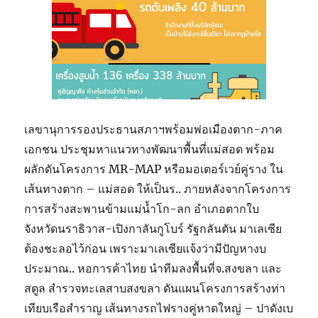
เลขานุการรองประธานสภาฯพร้อมพ่อเมืองตาก-ภาค
เอกชน ประชุมหาแนวทางพัฒนาพื้นที่แม่สอด พร้อม
ผลักดันโครงการ MR-MAP หรือมอเตอร์เวย์คู่ราง ใน
เส้นทางตาก – แม่สอด ให้เป็นร.. ภายหลังจากโครงการ
การสร้างสะพานข้ามแม่น้ำโก-ลก อำเภอตากใบ
จังหวัดนราธิวาส-เปิงกาลันกูโบร์ รัฐกลันตัน มาเลเซีย
ต้องชะลอไว้ก่อน เพราะมาเลเซียแจ้งว่ามีปัญหางบ
ประมาณ.. หอการค้าไทย นำทีมลงพื้นที่จ.สงขลา และ
สตูล สำรวจทะเลสาบสงขลา ดันแผนโครงการสร้างท่า
เทียบเรือสำราญ เส้นทางรถไฟรางคู่หาดใหญ่ – ปาดังเบ