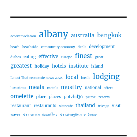
albany
bangkok
australia
accommodation
development
beach
beachside
community economy
deals
finest
effective
eating
dishes
europe
great
greatest
hotels
institute
holiday
island
lodging
local
Latest Thai economic news 2024
locals
meals
musttry
national
luxurious
motels
offers
omelette
place
places
pptvhd36
prime
resorts
thailand
restaurant
restaurants
visit
sistacafe
trivago
waves
ข่าววงการภาพยนตร์ไทย
ข่าวเศรษฐกิจ ภาษาอังกฤษ