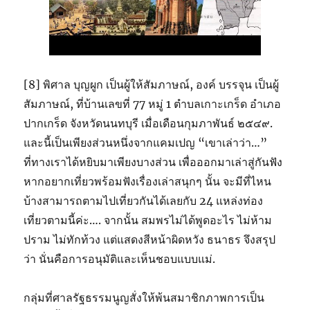
[8] พิศาล บุญผูก เป็นผู้ให้สัมภาษณ์, องค์ บรรจุน เป็นผู้
สัมภาษณ์, ที่บ้านเลขที่ 77 หมู่ 1 ตำบลเกาะเกร็ด อำเภอ
ปากเกร็ด จังหวัดนนทบุรี เมื่อเดือนกุมภาพันธ์ ๒๕๔๙.
และนี้เป็นเพียงส่วนหนึ่งจากแคมเปญ “เขาเล่าว่า…”
ที่ทางเราได้หยิบมาเพียงบางส่วน เพื่อออกมาเล่าสู่กันฟัง
หากอยากเที่ยวพร้อมฟังเรื่องเล่าสนุกๆ นั้น จะมีที่ไหน
บ้างสามารถตามไปเที่ยวกันได้เลยกับ 24 แหล่งท่อง
เที่ยวตามนี้ค่ะ…. จากนั้น สมพรไม่ได้พูดอะไร ไม่ห้าม
ปราม ไม่ทักท้วง แต่แสดงสีหน้าผิดหวัง ธนาธร จึงสรุป
ว่า นั่นคือการอนุมัติและเห็นชอบแบบแม่.
กลุ่มที่ศาลรัฐธรรมนูญสั่งให้พ้นสมาชิกภาพการเป็น