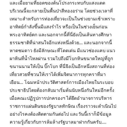
และเมื่อยามที่ยอดของต้นโปรงกระทบกับแสงแดด
บริเวณนี้จะกลายเป็นพื้นป่าสีทองอร่าม โดยช่วงเวลาที่
เหมาะสำหรับการท่องเที่ยวจะเป็นในช่วงยามเช้าเพราะ
อาทิตย์กำลังขึ้นมีแสงรำไร หรือเป็นในช่วงเย็นก่อน
พระอาทิตย์ตก และนอกจากนี้ที่นี่ยังเป็นเส้นทางศึกษา
ธรรมชาติที่น่าสนใจอีกแห่งหนึ่งด้วย… และนอกจากนี้
หาดชมดาว ยังมีลักษณะที่โดดเด่น มีแนวช่องแคบ แนว
ผาหินที่น้ำไหลผ่าน รวมไปถึงมีโบกหินขนาดใหญ่ที่ถูก
ขนานนามให้เป็น บิ๊กโบก ที่นี่จึงเป็นอีกหนึ่งสถานที่ท่อง
เที่ยวสวยที่ชวนให้เราได้เพิ่มจิตนาการทุกคราที่มา
เยือน… โฉมหน้าประวัติศาสตร์การเมืองไทยในระบอบ
ประชาธิปไตยต้องกลับมาเริ่มต้นนับหนึ่งกันใหม่อีกครั้ง
เมื่อคณะปฏิรูปการปกครองฯ ได้ยึดอำนาจการบริหาร
ราชการแผ่นดินของรัฐบาลทักษิณ เรื่องราวจะดำเนินไป
อย่างไรคงต้องติดตามกันต่อไป และวันนี้เราก็มีข้อมูล
ความรู้เกี่ยวกับการล้มล้างรัฐบาลมาฝากกันครับ….