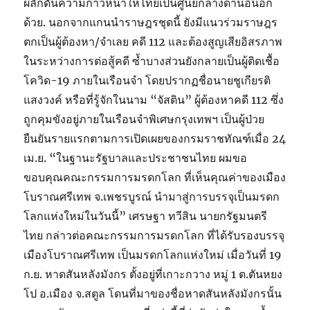
ผลักดันความก้าวหน้าให้ไทยเป็นศูนย์กลางด้านอื่นอีก
ด้วย. นอกจากแกนนำราษฎรชุดนี้ ยังมีแนวร่วมราษฎร
ตกเป็นผู้ต้องหา/จำเลย คดี 112 และต้องสูญเสียอิสรภาพ
ในระหว่างการต่อสู้คดี ซ้ำบางส่วนยังกลายเป็นผู้ติดเชื้อ
โควิด-19 ภายในเรือนจำ โดยปรากฏชื่อนายชูเกียรติ
แสงวงค์ หรือที่รู้จักในนาม “จัสติน” ผู้ต้องหาคดี 112 ซึ่ง
ถูกคุมขังอยู่ภายในเรือนจำพิเศษกรุงเทพฯ เป็นผู้ป่วย
ยืนยันรายแรกตามการเปิดเผยของกรมราชทัณฑ์เมื่อ 24
เม.ย. “ในฐานะรัฐบาลและประชาชนไทย ผมขอ
ขอบคุณคณะกรรมการมรดกโลก ที่เห็นคุณค่าของเมือง
โบราณศรีเทพ จ.เพชรบูรณ์ นำมาสู่การบรรจุเป็นมรดก
โลกแห่งใหม่ในวันนี้” เศรษฐา ทวีสิน นายกรัฐมนตรี
ไทย กล่าวต่อคณะกรรมการมรดกโลก ที่ได้รับรองบรรจุ
เมืองโบราณศรีเทพ เป็นมรดกโลกแห่งใหม่ เมื่อวันที่ 19
ก.ย. หาดสันหลังมังกร ตั้งอยู่ที่เกาะกวาง หมู่ 1 ต.ตันหยง
โป อ.เมือง จ.สตูล โดนที่มาของชื่อหาดสันหลังมังกรนั้น