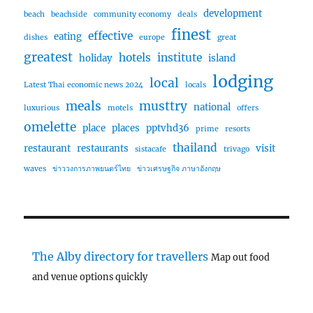
development
beach
beachside
community economy
deals
finest
effective
eating
dishes
europe
great
greatest
hotels
institute
holiday
island
lodging
local
Latest Thai economic news 2024
locals
meals
musttry
national
luxurious
motels
offers
omelette
place
places
pptvhd36
prime
resorts
thailand
restaurant
restaurants
visit
sistacafe
trivago
waves
ข่าววงการภาพยนตร์ไทย
ข่าวเศรษฐกิจ ภาษาอังกฤษ
The Alby directory for travellers
Map out food
and venue options quickly