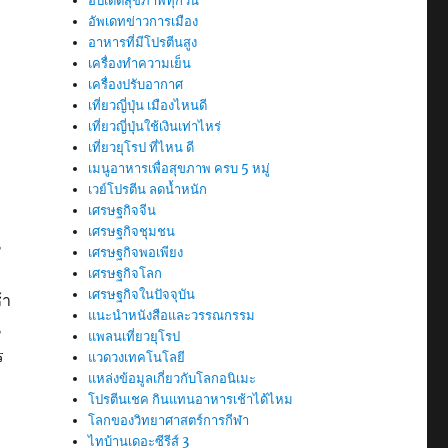
อัปเดตสุขภาพทุกวัน
อัพเดทข่าวการเมือง
อาหารที่มีโปรตีนสูง
เครื่องทำความเย็น
เครื่องปรับอากาศ
เที่ยวญี่ปุ่น เมืองไหนดี
เที่ยวญี่ปุ่นใช้เงินเท่าไหร่
เที่ยวยุโรป ที่ไหน ดี
เมนูอาหารเพื่อสุขภาพ ครบ 5 หมู่
เวย์โปรตีน ลดน้ำหนัก
เศรษฐกิจจีน
เศรษฐกิจชุมชน
น
เศรษฐกิจพอเพียง
่
เศรษฐกิจโลก
เศรษฐกิจในปัจจุบัน
้า
แนะนำหนังสือและวรรณกรรม
น
แพลนเที่ยวยุโรป
ร
แวดวงเทคโนโลยี
แหล่งข้อมูลเกี่ยวกับโลกอนิเมะ
โปรตีนเชค กินแทนอาหารเช้าได้ไหม
โลกของวิทยาศาสตร์การกีฬา
ไทบ้านเดอะซีรีส์ 3