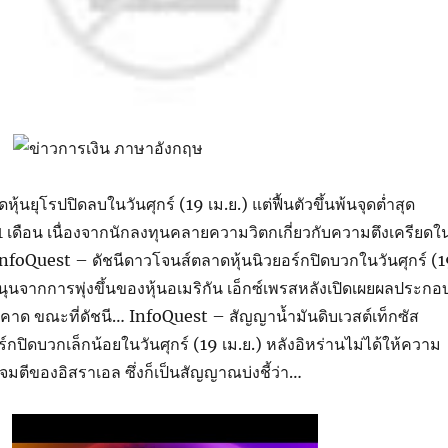
้นยุโรปปิดลบในวันศุกร์ (19 เม.ย.) แต่ฟื้นตัวขึ้นพ้นจุดต่ำสุด
 เดือน เนื่องจากนักลงทุนคลายความวิตกเกี่ยวกับความตึงเครียดใ
foQuest – ดัชนีดาวโจนส์ตลาดหุ้นนิวยอร์กปิดบวกในวันศุกร์ (
นุนจากการพุ่งขึ้นของหุ้นอเมริกัน เอ็กซ์เพรสหลังเปิดเผยผลประกอ
ินคาด ขณะที่ดัชนี… InfoQuest – สัญญาน้ำมันดิบเวสต์เท็กซัส
กปิดบวกเล็กน้อยในวันศุกร์ (19 เม.ย.) หลังอิหร่านไม่ได้ให้ความ
มตีของอิสราเอล ซึ่งก็เป็นสัญญาณบ่งชี้ว่า…