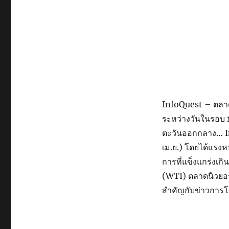
InfoQuest – ตลาดหุ
ระหว่างวันในรอบ 1
ตะวันออกกลาง… In
เม.ย.) โดยได้แรงห
การที่แข็งแกร่งเก
(WTI) ตลาดนิวยอร์
สำคัญกับข่าวการโจ