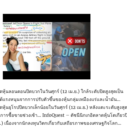
ุ้นลอนดอนปิดบวกในวันศุกร์ (12 เม.ย.) ใกล้ระดับปิดสูงสุดเป็น
ด้แรงหนุนจากการปรับตัวขึ้นของหุ้นกลุ่มเหมืองแร่และน้ำมัน…
ุ้นยุโรปปิดบวกเล็กน้อยในวันศุกร์ (12 เม.ย.) หลังแตะระดับสูงสุ
การซื้อขายช่วงเช้า… InfoQuest – ดัชนีนิกเกอิตลาดหุ้นโตเกียวป
.ย.) เนื่องจากนักลงทุนวิตกเกี่ยวกับเสถียรภาพของเศรษฐกิจโลก…