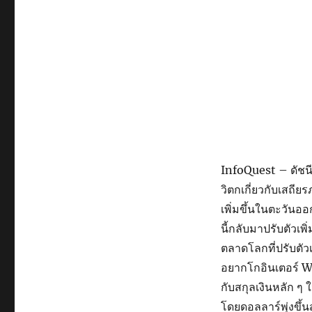
InfoQuest – ดัชนีน
วิตกเกี่ยวกับเสถี
เพิ่มขึ้นในตะวั
นี้กลับมาปรับตัว
ตลาดโลกที่ปรับตัว
อยากโกอินเตอร์ We
กับสกุลเงินหลัก ๆ 
โดยดอลลาร์พุ่งขึ้นส