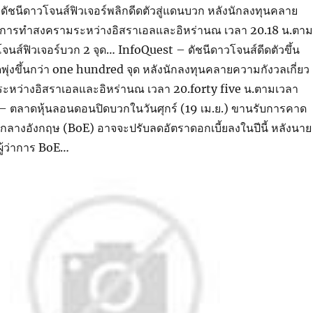
ดัชนีดาวโจนส์ฟิวเจอร์พลิกดีดตัวสู่แดนบวก หลังนักลงทุนคลาย
ับการทำสงครามระหว่างอิสราเอลและอิหร่านณ เวลา 20.18 น.ตาม
จนส์ฟิวเจอร์บวก 2 จุด… InfoQuest – ดัชนีดาวโจนส์ดีดตัวขึ้น
สุดพุ่งขึ้นกว่า one hundred จุด หลังนักลงทุนคลายความกังวลเกี่ยว
หว่างอิสราเอลและอิหร่านณ เวลา 20.forty five น.ตามเวลา
 ตลาดหุ้นลอนดอนปิดบวกในวันศุกร์ (19 เม.ย.) ขานรับการคาด
กลางอังกฤษ (BoE) อาจจะปรับลดอัตราดอกเบี้ยลงในปีนี้ หลังนาย
ู้ว่าการ BoE…