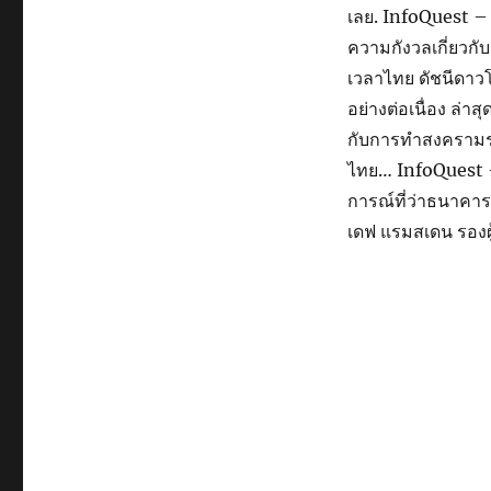
เลย. InfoQuest – 
ความกังวลเกี่ยวก
เวลาไทย ดัชนีดาวโ
อย่างต่อเนื่อง ล่า
กับการทำสงครามระ
ไทย… InfoQuest –
การณ์ที่ว่าธนาคาร
เดฟ แรมสเดน รองผ