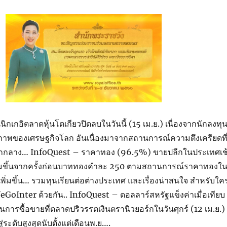
ิกเกอิตลาดหุ้นโตเกียวปิดลบในวันนี้ (15 เม.ย.) เนื่องจากนักลงทุ
ยรภาพของเศรษฐกิจโลก อันเนื่องมาจากสถานการณ์ความตึงเครียดที
นออกกลาง… InfoQuest – ราคาทอง (96.5%) ขายปลีกในประเทศเช
เพิ่มขึ้นจากครั้งก่อนบาททองคำละ 250 ตามสถานการณ์ราคาทองใ
เพิ่มขึ้น… รวมทุนเรียนต่อต่างประเทศ และเรื่องน่าสนใจ สำหรับใค
GoInter ด้วยกัน.. InfoQuest – ดอลลาร์สหรัฐแข็งค่าเมื่อเทียบ
ในการซื้อขายที่ตลาดปริวรรตเงินตรานิวยอร์กในวันศุกร์ (12 เม.ย.)
ู่ระดับสูงสุดนับตั้งแต่เดือนพ.ย….