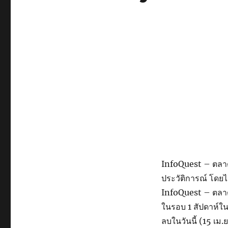
InfoQuest – ตลาดห
ประวัติการณ์ โดยไ
InfoQuest – ตลาดห
ในรอบ 1 สัปดาห์ใน
ลบในวันนี้ (15 เม