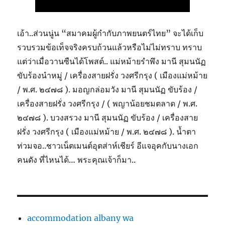
เอ้า..ส่วนนู่น “สมาคมผู้กำกับภาพยนตร์ไทย” จะได้เก็บ
รวบรวมข้อเท็จจริงครบถ้วนแล้วหรือไม่ไม่ทราบ ทราบ
แต่ว่าเมื่อวานซืนได้โพสต์.. แม่หม้ายรำพึง มานี สุมนนัฏ
ขับร้องนำหมู่ / เครื่องสายฝรั่ง วงศรีกรุง ( เมืองแม่หม้าย
/ พ.ศ. ๒๔๗๘ ). มอญกล่อมวัง มานี สุมนนัฏ ขับร้อง /
เครื่องสายฝรั่ง วงศรีกรุง / ( พญาน้อยชมตลาด / พ.ศ.
๒๔๗๘ ). บวงสรวง มานี สุมนนัฏ ขับร้อง / เครื่องสาย
ฝรั่ง วงศรีกรุง ( เมืองแม่หม้าย / พ.ศ. ๒๔๗๘ ). น้ำตา
ท่วมจอ..ชาวเน็ตเมนต์อุตส่าห์เชียร์ อีแจอุคกับนางเอก
คนดัง ที่ไหนได้… พระคุณเจ้าก็มา..
accommodation albany wa