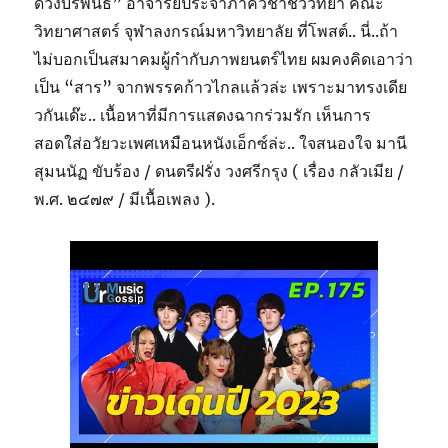
ดวงบริพันธ์” อาจารย์ประจำภาควิชาชีววิทยา คณะ
วิทยาศาสตร์ จุฬาลงกรณ์มหาวิทยาลัย ที่โพสต์.. นี่..ถ้า
ไม่บอกเป็นสมาคมผู้กำกับภาพยนตร์ไทย ผมคงคิดเอาว่า
เป็น “สาร” จากพรรคก้าวไกลแล้วล่ะ เพราะมาทรงเดีย
วกันเด๊ะ.. เนื้อหาที่มีการแสดงฉากร่วมรัก เห็นการ
สอดใส่อวัยวะเพศเหมือนหนังเอ็กซ์ล่ะ.. ใจสนองใจ มานี
สุมนนัฏ ขับร้อง / ดนตรีฝรั่ง วงศรีกรุง ( เรื่อง กลัวเมีย /
พ.ศ. ๒๔๗๙ / มีเนื้อเพลง ).