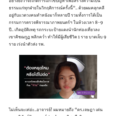
อย่างยิ่งว่าจะเกิดการแก้ไขปัญหาเพื่อสร้างความเป็น
ธรรมแก่ทุกฝ่ายในวิกฤติการณ์ครั้งนี้”.. ด้วยผมคลุกคลี
อยู่กับแวดวงคนทำหนังมาก็หลายปี รวมทั้งการได้เป็น
กรรมการตรวจพิจารณาภาพยนตร์ฯ ในห้วงเวลา 8-9
ปี.. เกิดอุบัติเหตุ รถกระบะป้ายแดงนำนักท่องเที่ยวลง
เขาคิชฌกูฏ พลิกคว่ำ ทำให้มีผู้เสียชีวิต 1 ราย บาดเจ็บ 9
ราย เร่งนำตัวส่ง รพ.
ไม่เห็นจะเท่อ่ะ..อาจารย์! ผมหมายถึง “ดร.เจษฎา เด่น