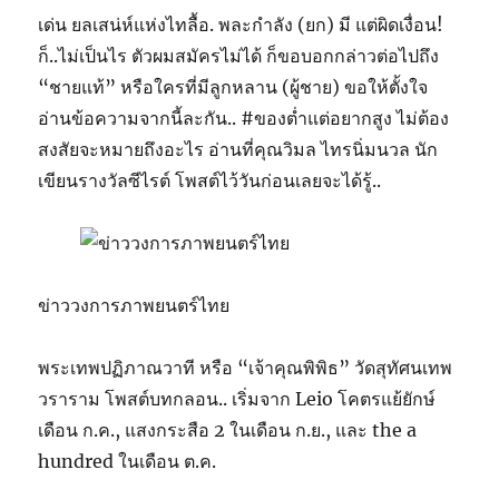
เด่น ยลเสน่ห์แห่งไทลื้อ. พละกำลัง (ยก) มี แต่ผิดเงื่อน!
ก็..ไม่เป็นไร ตัวผมสมัครไม่ได้ ก็ขอบอกกล่าวต่อไปถึง
“ชายแท้” หรือใครที่มีลูกหลาน (ผู้ชาย) ขอให้ตั้งใจ
อ่านข้อความจากนี้ละกัน.. #ของต่ำแต่อยากสูง ไม่ต้อง
สงสัยจะหมายถึงอะไร อ่านที่คุณวิมล ไทรนิ่มนวล นัก
เขียนรางวัลซีไรต์ โพสต์ไว้วันก่อนเลยจะได้รู้..
ข่าววงการภาพยนตร์ไทย
พระเทพปฏิภาณวาที หรือ “เจ้าคุณพิพิธ” วัดสุทัศนเทพ
วราราม โพสต์บทกลอน.. เริ่มจาก Leio โคตรแย้ยักษ์
เดือน ก.ค., แสงกระสือ 2 ในเดือน ก.ย., และ the a
hundred ในเดือน ต.ค.