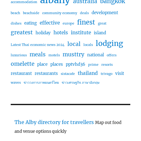
bangkok
australia
accommodation
development
beach
beachside
community economy
deals
finest
effective
eating
dishes
europe
great
greatest
hotels
institute
holiday
island
lodging
local
Latest Thai economic news 2024
locals
meals
musttry
national
luxurious
motels
offers
omelette
place
places
pptvhd36
prime
resorts
thailand
restaurant
restaurants
visit
sistacafe
trivago
waves
ข่าววงการภาพยนตร์ไทย
ข่าวเศรษฐกิจ ภาษาอังกฤษ
The Alby directory for travellers
Map out food
and venue options quickly