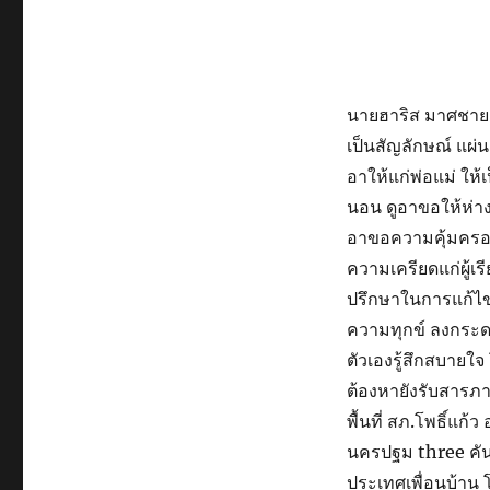
นายฮาริส มาศชาย 
เป็นสัญลักษณ์ แผ่
อาให้แก่พ่อแม่ ให้เ
นอน ดูอาขอให้ห่าง
อาขอความคุ้มครอง 
ความเครียดแก่ผู้เร
ปรึกษาในการแก้ไขป
ความทุกข์ ลงกระดา
ตัวเองรู้สึกสบายใจ
ต้องหายังรับสารภาพ
พื้นที่ สภ.โพธิ์แก้
นครปฐม three คัน เ
ประเทศเพื่อนบ้าน