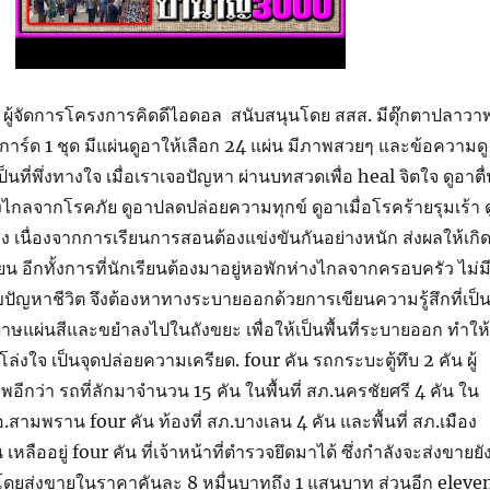
ผู้จัดการโครงการคิดดีไอดอล สนับสนุนโดย สสส. มีตุ๊กตาปลาวา
นการ์ด 1 ชุด มีแผ่นดูอาให้เลือก 24 แผ่น มีภาพสวยๆ และข้อความดู
ป็นที่พึ่งทางใจ เมื่อเราเจอปัญหา ผ่านบทสวดเพื่อ heal จิตใจ ดูอาตื
ไกลจากโรคภัย ดูอาปลดปล่อยความทุกข์ ดูอาเมื่อโรคร้ายรุมเร้า ด
เนื่องจากการเรียนการสอนต้องแข่งขันกันอย่างหนัก ส่งผลให้เกิ
ียน อีกทั้งการที่นักเรียนต้องมาอยู่หอพักห่างไกลจากครอบครัว ไม่มีท
ัญหาชีวิต จึงต้องหาทางระบายออกด้วยการเขียนความรู้สึกที่เป็
ษแผ่นสีและขยำลงไปในถังขยะ เพื่อให้เป็นพื้นที่ระบายออก ทำให้
 โล่งใจ เป็นจุดปล่อยความเครียด. four คัน รถกระบะตู้ทึบ 2 คัน ผู้
อีกว่า รถที่ลักมาจำนวน 15 คัน ในพื้นที่ สภ.นครชัยศรี 4 คัน ใน
ว อ.สามพราน four คัน ท้องที่ สภ.บางเลน 4 คัน และพื้นที่ สภ.เมือง
หลืออยู่ four คัน ที่เจ้าหน้าที่ตำรวจยึดมาได้ ซึ่งกำลังจะส่งขายยั
 โดยส่งขายในราคาคันละ 8 หมื่นบาทถึง 1 แสนบาท ส่วนอีก eleve