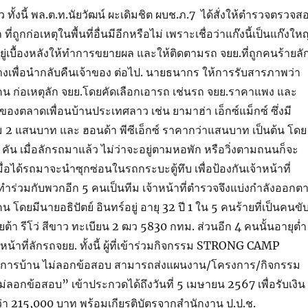
ว ทั้งนี้ พล.ต.ท.นัยวัฒน์ ผะเดิมชิต ผบช.ภ.7 ได้สั่งให้ตำรวจตรวจส
ี่ถูกก่อเหตุในพื้นที่อื่นมีอีกหรือไม่ เพราะเชื่อว่าแก๊งนี้เป็นแก๊งใหญ
อยู่เบื้องหลังให้ทำการขยายผล และให้ติดตามรถ จยย.ที่ถูกคนร้ายลั
้างเพื่อนำกลับคืนเจ้าของ ต่อไป. นายธนากร ให้การรับสารภาพว่า
5 คน ก่อเหตุลัก จยย.โดยคัดเลือกเอารถ เช่นรถ จยย.ราคาแพง และ
รของตลาดเพื่อนบ้านประเทศลาว เช่น ยามาฮ่า เอ็กซ์แม็กซ์ ซึ่งมี
 2 แสนบาท และ ฮอนด้า พีซีเอ็กซ์ ราคากว่าแสนบาท เป็นต้น โดย
 คัน เมื่อลักรถมาแล้ว ไม่ว่าจะอยู่ตามหอพัก หรือวิ่งตามถนนก็จะ
เมื่อได้รถมาจะนำซุกซ่อนในรถกระบะตู้ทึบ เพื่อป้องกันเจ้าหน้าที่
ำร่วมกับพวกอีก 5 คนเป็นทีม เจ้าหน้าที่ตำรวจจึงแบ่งกำลังออกต
น โดยมีนายอธิปัตย์ อินทร์อยู่ อายุ 32 ปี 1 ใน 5 คนร้ายที่เป็นคนขั
ต้า รีโว่ สีขาว ทะเบียน 2 ฒว 5830 กทม. ส่วนอีก 4 คนนั้นอายุต่ำ
 ทำหน้าที่ลักรถจยย. ทั้งนี้ ผู้ที่เข้าร่วมกิจกรรม STRONG CAMP
การบ้าน ไม่ลอกข้อสอบ สามารถส่งแผนงาน/โครงการ/กิจกรรม
่ลอกข้อสอบ” เข้าประกวดได้ถึงวันที่ 5 เมษายน 2567 เพื่อรับเงิน
่า 215,000 บาท พร้อมเกียรติบัตรจากสำนักงาน ป.ป.ช.