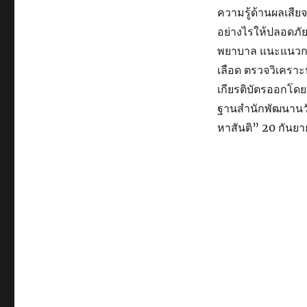
ความรู้ด้านผลเสี
อย่างไรให้ปลอดภัย 
พยาบาล แนะแนวการ
เลือด ตรวจวิเครา
เกียรติบัตรออกโด
ฐานสำนักพัฒนานวั
หาสันติ” 20 กันยา