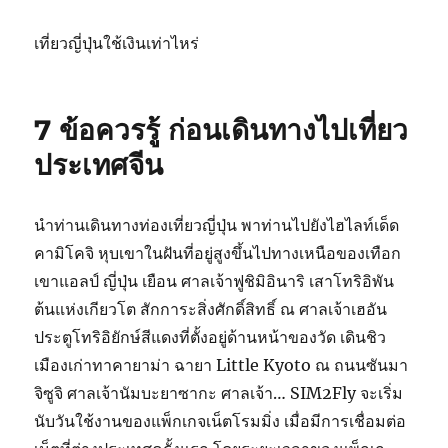
เที่ยวญี่ปุ่นใช้เงินเท่าไหร่
7 ข้อควรรู้ ก่อนเดินทางไปเที่ยว
ประเทศจีน
นำท่านเดินทางท่องเที่ยวญี่ปุ่น พาท่านไปยังไฮไลท์เด็ด
คามิโคจิ หุบเขาในฝันที่อยู่สูงขึ้นไปทางเหนือของเทือก
เขาแอลป์ ญี่ปุ่น เยือน ศาลเจ้าฟูชิมิอินาริ เสาโทริอิพัน
ต้นแห่งเกียวโต สักการะสิ่งศักดิ์สิทธิ์ ณ ศาลเจ้าเฮอัน
ประตูโทริอิยักษ์สีแดงที่ตั้งอยู่ด้านหน้าของวัด เดินชิว
เมืองเก่าทาคายาม่า ฉายา Little Kyoto ณ ถนนซันมา
จิซูจิ ศาลเจ้านัมบะยาซากะ ศาลเจ้า… SIM2Fly จะเริ่ม
นับวันใช้งานของแพ็กเกจเน็ตโรมมิ่ง เมื่อมีการเชื่อมต่อ