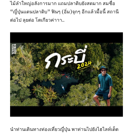
ไม้ลำใหญ่อลังการมาก แถมปลาดิบยังสดมาก สมชื่อ
“ญี่ปุ่นแดนปลาดิบ” ฟินๆ (อิ่ม)จุกๆ อีกแล้วมื้อนี้ สถานี
ต่อไป ลุยต่อ โตเกียวค่าาา..
นำท่านเดินทางท่องเที่ยวญี่ปุ่น พาท่านไปยังไฮไลท์เด็ด