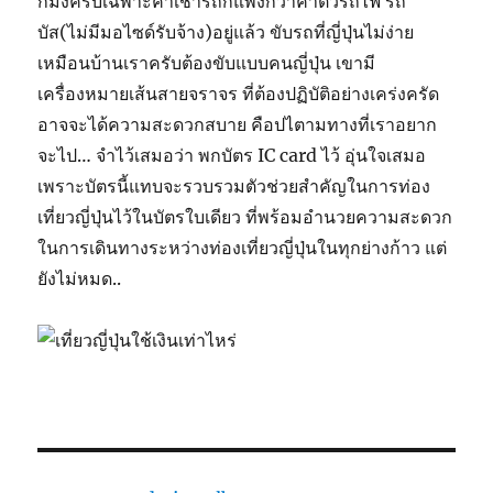
กมังครับเฉพาะค่าเช่ารถก็แพงกว่าค่าตั๋วรถไฟ รถ
บัส(ไม่มีมอไซด์รับจ้าง)อยู่แล้ว ขับรถที่ญี่ปุ่นไม่ง่าย
เหมือนบ้านเราครับต้องขับแบบคนญี่ปุ่น เขามี
เครื่องหมายเส้นสายจราจร ที่ต้องปฏิบัติอย่างเคร่งครัด
อาจจะได้ความสะดวกสบาย คือปไตามทางที่เราอยาก
จะไป… จำไว้เสมอว่า พกบัตร IC card ไว้ อุ่นใจเสมอ
เพราะบัตรนี้แทบจะรวบรวมตัวช่วยสำคัญในการท่อง
เที่ยวญี่ปุ่นไว้ในบัตรใบเดียว ที่พร้อมอำนวยความสะดวก
ในการเดินทางระหว่างท่องเที่ยวญี่ปุ่นในทุกย่างก้าว แต่
ยังไม่หมด..