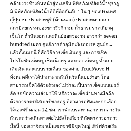
คล้ายงวงช้างหันหน้าสู่ทะเลจีน พิพิธภัณฑ์สัตว์น้ำชุราอู
มิ พิพิธภัณฑ์สัตว์น้ำที่ดีที่ติดอันดับ 1 ใน 3 ของประเทศ
ญี่ปุ่น ชม ปราสาทชูริ (ด้านนอก) ปราสาทตามแบบ
สถาปัตยกรรมของชาวริวกิว ชม ถ้ำธารมรกตเกียวคุ
เซ็นโด ถ้ำหินงอก และหินย้อยสวยงาม ยาวกว่า seven
hundred เมตร ศูนย์การค้าอุมิคะจิ เทอเรส ศูนย์ก…
แล้วทั้งหมดนี้ ก็คือวิธีการเช็คเงินทรู และการเช็ค
โปรโมชันเน็ตทรู เช็คเน็ตทรู และยอดเน็ตทรู ทั้งแบบ
เติมเงิน และแบบรายเดือน ของค่าย TrueMove H
ทั้งหมดที่เราได้นำมาฝากกันในวันนี้แบบง่ายๆ โดย
สามารถเช็คได้ด้วยตัวเองไม่ว่าจะเป็นการเช็คแบบเบอร์
ลัด รอข้อความส่งมาให้ หรือว่าจะเช็คผ่านทางมือถือ
ด้วยการกดรหัสเบอร์ของทรู ที่สามารถฟังและกดเลือก
ได้เองฟรี ตลอด 24 ชม. เราพักเบรคทานอาหารกลางวัน
กันระหว่างเดินทางต่อไปยังโตเกียว ที่ภัตตาคารอาหาร
มื้อนี้ ของเราจัดมาเป็นเซตซาซิมิชุดใหญ่ เสิร์ฟด้วยเรือ