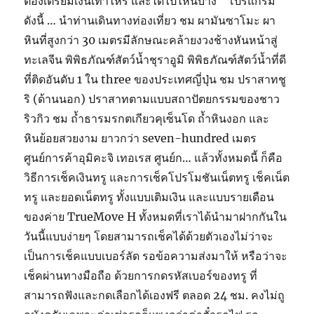
ต้องเตรียมเงินเท่าไหร่ และได้ไปไหนบ้าง โปรแกรม
ดังนี้ … นำท่านเดินทางท่องเที่ยว ชม ผามันซาโมะ ผา
หินที่สูงกว่า 30 เมตรมีลักษณะคล้ายงวงช้างหันหน้าสู่
ทะเลจีน พิพิธภัณฑ์สัตว์น้ำชุราอูมิ พิพิธภัณฑ์สัตว์น้ำที่ดี
ที่ติดอันดับ 1 ใน three ของประเทศญี่ปุ่น ชม ปราสาทชู
ริ (ด้านนอก) ปราสาทตามแบบสถาปัตยกรรมของชาว
ริวกิว ชม ถ้ำธารมรกตเกียวคุเซ็นโด ถ้ำหินงอก และ
หินย้อยสวยงาม ยาวกว่า seven-hundred เมตร
ศูนย์การค้าอุมิคะจิ เทอเรส ศูนย์ก… แล้วทั้งหมดนี้ ก็คือ
วิธีการเช็คเงินทรู และการเช็คโปรโมชันเน็ตทรู เช็คเน็ต
ทรู และยอดเน็ตทรู ทั้งแบบเติมเงิน และแบบรายเดือน
ของค่าย TrueMove H ทั้งหมดที่เราได้นำมาฝากกันใน
วันนี้แบบง่ายๆ โดยสามารถเช็คได้ด้วยตัวเองไม่ว่าจะ
เป็นการเช็คแบบเบอร์ลัด รอข้อความส่งมาให้ หรือว่าจะ
เช็คผ่านทางมือถือ ด้วยการกดรหัสเบอร์ของทรู ที่
สามารถฟังและกดเลือกได้เองฟรี ตลอด 24 ชม. คงไม่ถู