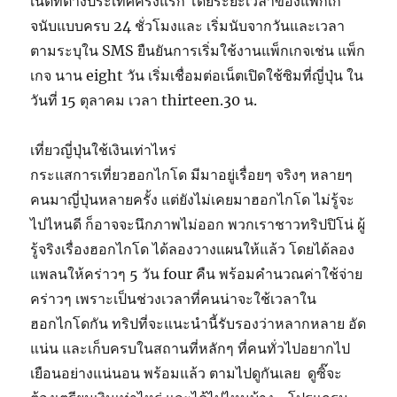
เน็ตที่ต่างประเทศครั้งแรก โดยระยะเวลาของแพ็กเก
จนับแบบครบ 24 ชั่วโมงและ เริ่มนับจากวันและเวลา
ตามระบุใน SMS ยืนยันการเริ่มใช้งานแพ็กเกจเช่น แพ็ก
เกจ นาน eight วัน เริ่มเชื่อมต่อเน็ตเปิดใช้ซิมที่ญี่ปุ่น ใน
วันที่ 15 ตุลาคม เวลา thirteen.30 น.
เที่ยวญี่ปุ่นใช้เงินเท่าไหร่
กระแสการเที่ยวฮอกไกโด มีมาอยู่เรื่อยๆ จริงๆ หลายๆ
คนมาญี่ปุ่นหลายครั้ง แต่ยังไม่เคยมาฮอกไกโด ไม่รู้จะ
ไปไหนดี ก็อาจจะนึกภาพไม่ออก พวกเราชาวทริปปิโน่ ผู้
รู้จริงเรื่องฮอกไกโด ได้ลองวางแผนให้แล้ว โดยได้ลอง
แพลนให้คร่าวๆ 5 วัน four คืน พร้อมคำนวณค่าใช้จ่าย
คร่าวๆ เพราะเป็นช่วงเวลาที่คนน่าจะใช้เวลาใน
ฮอกไกโดกัน ทริปที่จะแนะนำนี้รับรองว่าหลากหลาย อัด
แน่น และเก็บครบในสถานที่หลักๆ ที่คนทั่วไปอยากไป
เยือนอย่างแน่นอน พร้อมแล้ว ตามไปดูกันเลย ดูซิ๊จะ