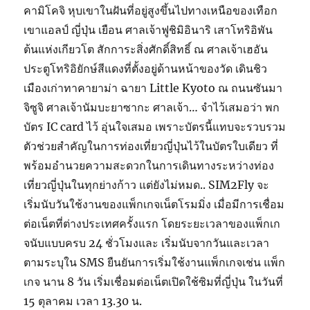
คามิโคจิ หุบเขาในฝันที่อยู่สูงขึ้นไปทางเหนือของเทือก
เขาแอลป์ ญี่ปุ่น เยือน ศาลเจ้าฟูชิมิอินาริ เสาโทริอิพัน
ต้นแห่งเกียวโต สักการะสิ่งศักดิ์สิทธิ์ ณ ศาลเจ้าเฮอัน
ประตูโทริอิยักษ์สีแดงที่ตั้งอยู่ด้านหน้าของวัด เดินชิว
เมืองเก่าทาคายาม่า ฉายา Little Kyoto ณ ถนนซันมา
จิซูจิ ศาลเจ้านัมบะยาซากะ ศาลเจ้า… จำไว้เสมอว่า พก
บัตร IC card ไว้ อุ่นใจเสมอ เพราะบัตรนี้แทบจะรวบรวม
ตัวช่วยสำคัญในการท่องเที่ยวญี่ปุ่นไว้ในบัตรใบเดียว ที่
พร้อมอำนวยความสะดวกในการเดินทางระหว่างท่อง
เที่ยวญี่ปุ่นในทุกย่างก้าว แต่ยังไม่หมด.. SIM2Fly จะ
เริ่มนับวันใช้งานของแพ็กเกจเน็ตโรมมิ่ง เมื่อมีการเชื่อม
ต่อเน็ตที่ต่างประเทศครั้งแรก โดยระยะเวลาของแพ็กเก
จนับแบบครบ 24 ชั่วโมงและ เริ่มนับจากวันและเวลา
ตามระบุใน SMS ยืนยันการเริ่มใช้งานแพ็กเกจเช่น แพ็ก
เกจ นาน 8 วัน เริ่มเชื่อมต่อเน็ตเปิดใช้ซิมที่ญี่ปุ่น ในวันที่
15 ตุลาคม เวลา 13.30 น.