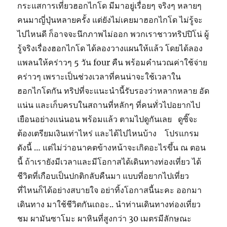
กระแสการเที่ยวฮอกไกโด มีมาอยู่เรื่อยๆ จริงๆ หลายๆ
คนมาญี่ปุ่นหลายครั้ง แต่ยังไม่เคยมาฮอกไกโด ไม่รู้จะ
ไปไหนดี ก็อาจจะนึกภาพไม่ออก พวกเราชาวทริปปิโน่ ผู้
รู้จริงเรื่องฮอกไกโด ได้ลองวางแผนให้แล้ว โดยได้ลอง
แพลนให้คร่าวๆ 5 วัน four คืน พร้อมคำนวณค่าใช้จ่าย
คร่าวๆ เพราะเป็นช่วงเวลาที่คนน่าจะใช้เวลาใน
ฮอกไกโดกัน ทริปที่จะแนะนำนี้รับรองว่าหลากหลาย อัด
แน่น และเก็บครบในสถานที่หลักๆ ที่คนทั่วไปอยากไป
เยือนอย่างแน่นอน พร้อมแล้ว ตามไปดูกันเลย ดูซิ๊จะ
ต้องเตรียมเงินเท่าไหร่ และได้ไปไหนบ้าง โปรแกรม
ดังนี้ … แต่ไม่ว่าอนาคตข้างหน้าจะเกิดอะไรขึ้น ณ ตอน
นี้ ถ้าเรายังมีเวลาและมีโอกาสได้เดินทางท่องเที่ยว ได้
ชีวิตที่เกือบเป็นปกติกลับคืนมา แบบที่อยากไปเที่ยว
ที่ไหนก็ได้อย่างสบายใจ อย่าทิ้งโอกาสนี้นะคะ ออกมา
เดินทาง มาใช้ชีวิตกันเถอะ.. นำท่านเดินทางท่องเที่ยว
ชม ผามันซาโมะ ผาหินที่สูงกว่า 30 เมตรมีลักษณะ