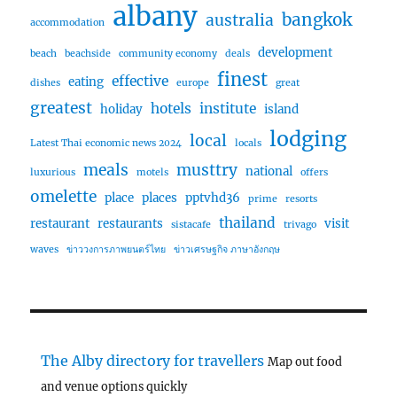
albany
bangkok
australia
accommodation
development
beach
beachside
community economy
deals
finest
effective
eating
dishes
europe
great
greatest
hotels
institute
holiday
island
lodging
local
Latest Thai economic news 2024
locals
meals
musttry
national
luxurious
motels
offers
omelette
place
places
pptvhd36
prime
resorts
thailand
restaurant
restaurants
visit
sistacafe
trivago
waves
ข่าววงการภาพยนตร์ไทย
ข่าวเศรษฐกิจ ภาษาอังกฤษ
The Alby directory for travellers
Map out food
and venue options quickly