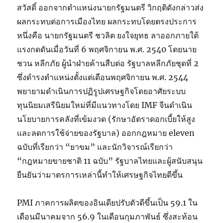
สวัสดิ์ ออกจากตำแหน่งนายกรัฐมนตรี วิกฤติดังกล่าวส่ง
ผลกระทบต่อการเมืองไทย ผลกระทบโดยตรงประการ
หนึ่งคือ นายกรัฐมนตรี ชวลิต ยงใจยุทธ ลาออกภายใต้
แรงกดดันเมื่อวันที่ 6 พฤศจิกายน พ.ศ. 2540 โดยนาย
ชวน หลีกภัย ผู้นำฝ่ายค้านสืบต่อ รัฐบาลหลีกภัยชุดที่ 2
ซึ่งดำรงตำแหน่งตั้งแต่เดือนพฤศจิกายน พ.ศ. 2544
พยายามดำเนินการปฏิรูปเศรษฐกิจโดยอาศัยระบบ
ทุนนิยมเสรีนิยมใหม่ที่มีแนวทางโดย IMF จีนดำเนิน
นโยบายการคลังที่เข้มงวด (รักษาอัตราดอกเบี้ยให้สูง
และลดการใช้จ่ายของรัฐบาล) ออกกฎหมาย eleven
ฉบับที่เรียกว่า “ยาขม” และนักวิจารณ์เรียกว่า
“กฎหมายขายชาติ 11 ฉบับ” รัฐบาลไทยและผู้สนับสนุน
ยืนยันว่ามาตรการเหล่านี้ทำให้เศรษฐกิจไทยดีขึ้น
PMI ภาคการผลิตของอินเดียปรับตัวดีขึ้นเป็น 59.1 ใน
เดือนมีนาคมจาก 56.9 ในเดือนกุมภาพันธ์ ซึ่งสะท้อน