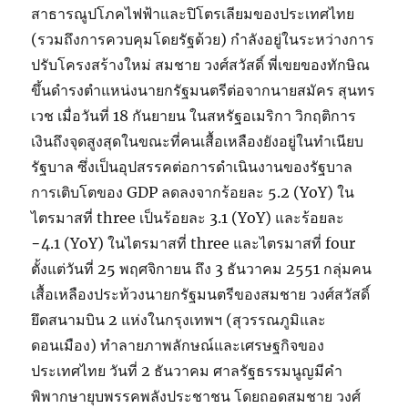
สาธารณูปโภคไฟฟ้าและปิโตรเลียมของประเทศไทย
(รวมถึงการควบคุมโดยรัฐด้วย) กำลังอยู่ในระหว่างการ
ปรับโครงสร้างใหม่ สมชาย วงศ์สวัสดิ์ พี่เขยของทักษิณ
ขึ้นดำรงตำแหน่งนายกรัฐมนตรีต่อจากนายสมัคร สุนทร
เวช เมื่อวันที่ 18 กันยายน ในสหรัฐอเมริกา วิกฤติการ
เงินถึงจุดสูงสุดในขณะที่คนเสื้อเหลืองยังอยู่ในทำเนียบ
รัฐบาล ซึ่งเป็นอุปสรรคต่อการดำเนินงานของรัฐบาล
การเติบโตของ GDP ลดลงจากร้อยละ 5.2 (YoY) ใน
ไตรมาสที่ three เป็นร้อยละ 3.1 (YoY) และร้อยละ
−4.1 (YoY) ในไตรมาสที่ three และไตรมาสที่ four
ตั้งแต่วันที่ 25 พฤศจิกายน ถึง 3 ธันวาคม 2551 กลุ่มคน
เสื้อเหลืองประท้วงนายกรัฐมนตรีของสมชาย วงศ์สวัสดิ์
ยึดสนามบิน 2 แห่งในกรุงเทพฯ (สุวรรณภูมิและ
ดอนเมือง) ทำลายภาพลักษณ์และเศรษฐกิจของ
ประเทศไทย วันที่ 2 ธันวาคม ศาลรัฐธรรมนูญมีคำ
พิพากษายุบพรรคพลังประชาชน โดยถอดสมชาย วงศ์