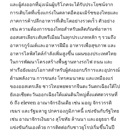
และผู้ส่งออกที่มุ่งเน้นผู้บริโภคจะได้รับประโยชน์จาก
การเติบโตที่แข็งแกร่งในตลาดอีคอมเมิร์ซของไทยและ
ภาคการค้าปลีกอาหารที่เติบโตอย่างรวดเร็ว ตัวอย่าง
เช่น ความต้องการของไทยสำหรับผลิตภัณฑ์อาหาร
ออสเตรเลียระดับพรีเมียมในทุกประเภทหลัก ๆ รวมถึง
อาหารกูร์เมต์และอาหารฝีมือ อาหารเพื่อสุขภาพ และ
อาหารไลฟ์สไตล์กำลังเพิ่มสูงขึ้น แผนของประเทศไทย
ในการพัฒนาโครงสร้างพื้นฐานทางรถไฟ ถนน และ
ท่าเรือยังมอบโอกาสสำหรับผู้ส่งออกบริการและอุปกรณ์
ด้านพลังงาน การขนส่ง โทรคมนาคม และเหมืองแร่
ของออสเตรเลีย ชาวไทอพยพจากจีนตะวันตกเฉียงใต้ไป
ยังเอเชียตะวันออกเฉียงใต้แผ่นดินใหญ่ตั้งแต่ศตวรรษที่
6 ถึง eleven อาณาจักรอินเดีย เช่น มอญ จักรวรรดิ
เขมร และรัฐมลายู ปกครองภูมิภาคนี้ แข่งขันกับรัฐไทย
เช่น อาณาจักรเงินยาง สุโขทัย ล้านนา และอยุธยา ซึ่ง
แข่งขันกันเองด้วย การติดต่อกับชาวยุโรปเริ่มขึ้นในปี