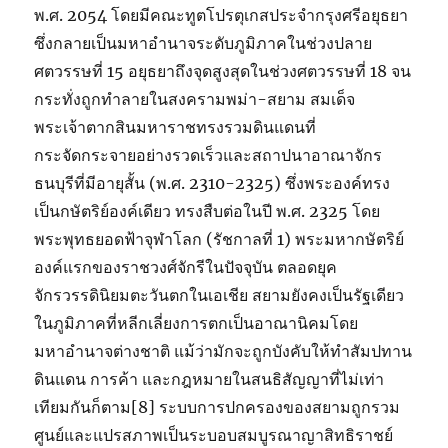
พ.ศ. 2054 โดยมีคณะทูตโปรตุเกสประจำกรุงศรีอยุธยา
ซึ่งกลายเป็นมหาอำนาจระดับภูมิภาคในช่วงปลาย
ศตวรรษที่ 15 อยุธยาถึงจุดสูงสุดในช่วงศตวรรษที่ 18 จน
กระทั่งถูกทำลายในสงครามพม่า-สยาม สมเด็จ
พระเจ้าตากสินมหาราชทรงรวมดินแดนที่
กระจัดกระจายอย่างรวดเร็วและสถาปนาอาณาจักร
ธนบุรีที่มีอายุสั้น (พ.ศ. 2310-2325) ซึ่งพระองค์ทรง
เป็นกษัตริย์องค์เดียว ทรงสืบต่อในปี พ.ศ. 2325 โดย
พระพุทธยอดฟ้าจุฬาโลก (รัชกาลที่ 1) พระมหากษัตริย์
องค์แรกของราชวงศ์จักรีในปัจจุบัน ตลอดยุค
จักรวรรดินิยมตะวันตกในเอเชีย สยามยังคงเป็นรัฐเดียว
ในภูมิภาคที่หลีกเลี่ยงการตกเป็นอาณานิคมโดย
มหาอำนาจต่างชาติ แม้ว่ามักจะถูกบังคับให้ทำสัมปทาน
ดินแดน การค้า และกฎหมายในสนธิสัญญาที่ไม่เท่า
เทียมกันก็ตาม[8] ระบบการปกครองของสยามถูกรวม
ศูนย์และแปรสภาพเป็นระบอบสมบูรณาญาสิทธิราชย์