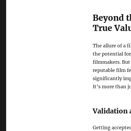
Beyond t
True Valu
The allure of a f
the potential fo
filmmakers. But 
reputable film fe
significantly im
It’s more than ju
Validation 
Getting accepted 