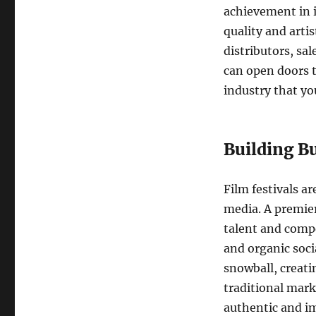
achievement in i
quality and arti
distributors, sal
can open doors t
industry that yo
Building B
Film festivals ar
media. A premie
talent and compe
and organic soc
snowball, creati
traditional mar
authentic and i