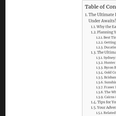
Table of Con
The Ultimate 
Under Awaits!
Why the Ea
Planning Y
Best Tim
Gettin
Durati
The Ultima
Sydney:
Hunter 
Byron B
Gold Co
Brisban
Sunshin
Fraser 
The Whi
Cairns 
Tips for Y
Your Adven
Related