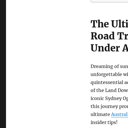
The Ult
Road Tr
Under A
Dreaming of sun-
unforgettable w
quintessential a
of the Land Dow
iconic Sydney Op
this journey pro
ultimate
Austral
insider tips!