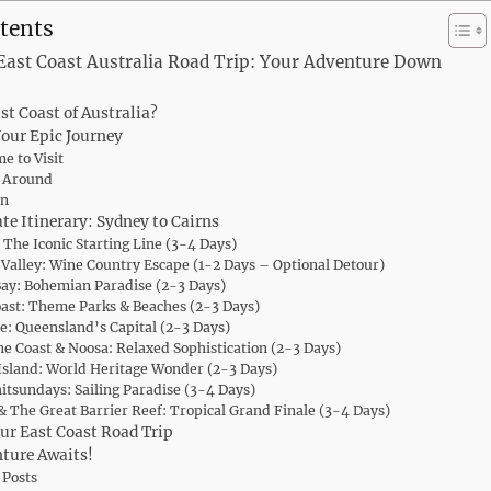
tents
East Coast Australia Road Trip: Your Adventure Down
st Coast of Australia?
our Epic Journey
e to Visit
g Around
on
te Itinerary: Sydney to Cairns
 The Iconic Starting Line (3-4 Days)
Valley: Wine Country Escape (1-2 Days – Optional Detour)
ay: Bohemian Paradise (2-3 Days)
ast: Theme Parks & Beaches (2-3 Days)
e: Queensland’s Capital (2-3 Days)
e Coast & Noosa: Relaxed Sophistication (2-3 Days)
Island: World Heritage Wonder (2-3 Days)
tsundays: Sailing Paradise (3-4 Days)
& The Great Barrier Reef: Tropical Grand Finale (3-4 Days)
our East Coast Road Trip
ture Awaits!
 Posts