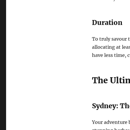
Duration
To truly savour
allocating at lea
have less time, c
The Ultim
Sydney: The
Your adventure b