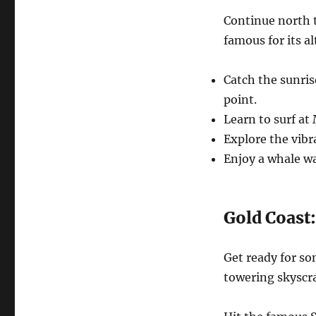
Continue north t
famous for its a
Catch the sunris
point.
Learn to surf a
Explore the vibr
Enjoy a whale wa
Gold Coast
Get ready for som
towering skyscr