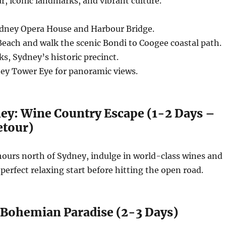
, iconic landmarks, and vibrant culture.
ydney Opera House and Harbour Bridge.
each and walk the scenic Bondi to Coogee coastal path.
s, Sydney’s historic precinct.
ey Tower Eye for panoramic views.
ley: Wine Country Escape (1-2 Days –
etour)
 hours north of Sydney, indulge in world-class wines and
perfect relaxing start before hitting the open road.
 Bohemian Paradise (2-3 Days)