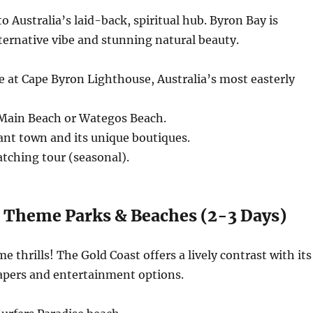
o Australia’s laid-back, spiritual hub. Byron Bay is
lternative vibe and stunning natural beauty.
e at Cape Byron Lighthouse, Australia’s most easterly
t Main Beach or Wategos Beach.
ant town and its unique boutiques.
tching tour (seasonal).
: Theme Parks & Beaches (2-3 Days)
e thrills! The Gold Coast offers a lively contrast with its
apers and entertainment options.