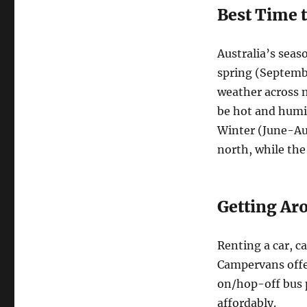
Best Time t
Australia’s seas
spring (Septem
weather across 
be hot and humid
Winter (June-Aug
north, while the
Getting Ar
Renting a car, c
Campervans offe
on/hop-off bus p
affordably.