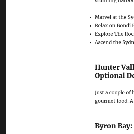
stunning harbour
Marvel at the S
Relax on Bondi B
Explore The Rock
Ascend the Sydn
Hunter Val
Optional D
Just a couple of
gourmet food. A 
Byron Bay: