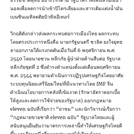
ธรรมชาติสุทธิ อย่างไรก็ตาม รัฐบาลกำลังส่งเสริมเอธา
นอลเพื่อลดการนำเข้าปิโตรเลียมและสารเติมแต่งน้ำมัน
เบนซินเมทิลตติยบิวทิลอีเทอร์
วิกฤติดังกล่าวส่งผลกระทบต่อการเมืองไทย ผลกระทบ
โดยตรงประการหนึ่งคือ นายกรัฐมนตรี ชวลิต ยงใจยุทธ
ลาออกภายใต้แรงกดดันเมื่อวันที่ 6 พฤศจิกายน พ.ศ.
2540 โดยนายชวน หลีกภัย ผู้นำฝ่ายค้านสืบต่อ รัฐบาล
หลีกภัยชุดที่ 2 ซึ่งดำรงตำแหน่งตั้งแต่เดือนพฤศจิกายน
พ.ศ. 2544 พยายามดำเนินการปฏิรูปเศรษฐกิจโดยอาศัย
ระบบทุนนิยมเสรีนิยมใหม่ที่มีแนวทางโดย IMF จีน
ดำเนินนโยบายการคลังที่เข้มงวด (รักษาอัตราดอกเบี้ย
ให้สูงและลดการใช้จ่ายของรัฐบาล) ออกกฎหมาย
eleven ฉบับที่เรียกว่า “ยาขม” และนักวิจารณ์เรียกว่า
“กฎหมายขายชาติ eleven ฉบับ” รัฐบาลไทยและผู้
สนับสนุนยืนยันว่ามาตรการเหล่านี้ทำให้เศรษฐกิจไทยดี