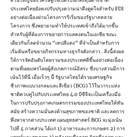
ส่วนใหญ่ของ เศรษฐกิจเปิดรับนักลงทุนต่างชาติ
ประเทศไทยยังคงปรับปรุงความน่าดึงดูดใจสำหรับ FDI
อย่างต่อเนื่องผ่านโครงการริเริ่มของรัฐบาลหลาย
โครงการ ซึ่งพยายามทำให้ประเทศเข้าถึงได้มากขึ้น
สำหรับผู้ที่ต้องการขยายการแสดงตนในเอเชีย ขณะ
เดียวกันก็ลดจำนวน “เทปสีแดง” ที่จำเป็นสำหรับการ
เริ่มต้นหรือขยายกิจกรรมทางธุรกิจดังกล่าว . สิ่งนี้ส่งผล
ให้การจัดอันดับโดยรวมของประเทศดีขึ้นอย่างต่อเนื่อง
ตามที่เผยแพร่โดยผู้สังเกตการณ์อิสระ ซึ่งบางส่วนมีการ
เน้นไว้ที่นี่ เมื่อเร็วๆ นี้ รัฐบาลไทยได้รวมเศรษฐกิจ
ชีวภาพแบบวงกลมและสีเขียว (BCG) ไว้ในวาระแห่ง
ชาติควบคู่ไปกับประเทศไทย 4.0 บีซีจีจะเป็นเครื่องมือ
ในการปรับปรุงภาคเกษตรกรรมของประเทศไทยให้ทัน
สมัย ​​สร้างความมั่นคงด้านสุขภาพของชาติ และลดการ
พึ่งพาจากต่างประเทศ แผนยุทธศาสตร์ BCG จะมุ่งเน้น
ไปที่ 4 ภาคส่วน ได้แก่ 1) อาหารและการเกษตร 2) การ