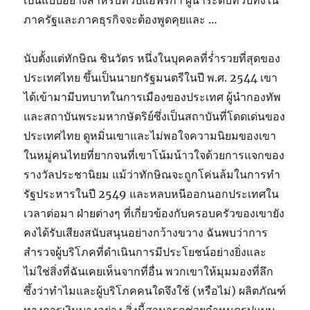
เป็นแบบอย่างสำหรับทวีปแอฟริกา ผู้นำระดับทวีปทั้งใน
ภาครัฐและภาคธุรกิจจะต้องพูดคุยและ …
นับตั้งแต่ทักษิณ ชินวัตร หนึ่งในบุคคลที่ร่ำรวยที่สุดของ
ประเทศไทย ขึ้นเป็นนายกรัฐมนตรีในปี พ.ศ. 2544 เขา
ได้เข้ามามีบทบาทในการเมืองของประเทศ ผู้นำกองทัพ
และสถาบันพระมหากษัตริย์ซึ่งเป็นสถาบันที่โดดเด่นของ
ประเทศไทย ดูหมิ่นเขาและไม่พอใจความนิยมของเขา
ในหมู่คนไทยที่ยากจนที่เขาโน้มน้าวใจด้วยการแจกของ
รางวัลประชานิยม แม้ว่าทักษิณจะถูกโค่นล้มในการทำ
รัฐประหารในปี 2549 และหลบหนีออกนอกประเทศใน
เวลาต่อมา ฝ่ายต่างๆ ที่เกี่ยวข้องกับครอบครัวของเขายัง
คงได้รับเสียงสนับสนุนอย่างกว้างขวาง ฉันพบว่าการ
สำรวจผู้บริโภคที่ดำเนินการมีประโยชน์อย่างยิ่งและ
ไม่ใช่สิ่งที่ฉันเคยเห็นจากที่อื่น พวกเขาให้มุมมองที่ลึก
ซึ้งว่าทำไมและผู้บริโภคคนใดจึงใช้ (หรือไม่) ผลิตภัณฑ์