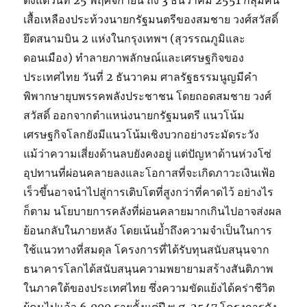
ตั้งแต่วันที่ 25 พฤศจิกายน ถึง 3 ธันวาคม 2551 กลุ่มคน
เสื้อเหลืองประท้วงนายกรัฐมนตรีของสมชาย วงศ์สวัสดิ์
ยึดสนามบิน 2 แห่งในกรุงเทพฯ (สุวรรณภูมิและ
ดอนเมือง) ทำลายภาพลักษณ์และเศรษฐกิจของ
ประเทศไทย วันที่ 2 ธันวาคม ศาลรัฐธรรมนูญมีคำ
พิพากษายุบพรรคพลังประชาชน โดยถอดสมชาย วงศ์
สวัสดิ์ ออกจากตำแหน่งนายกรัฐมนตรี แนวโน้ม
เศรษฐกิจโลกยังมีแนวโน้มเชิงบวกอย่างระมัดระวัง
แม้ว่าความเสี่ยงด้านลบยังคงอยู่ แต่ปัญหาด้านห่วงโซ่
อุปทานที่ผ่อนคลายลงและโอกาสที่จะเกิดภาวะเงินเฟ้อ
เร็วขึ้นอาจนำไปสู่การเติบโตที่สูงกว่าที่คาดไว้ อย่างไร
ก็ตาม นโยบายการคลังที่ผ่อนคลายมากเกินไปอาจส่งผล
ย้อนกลับในภายหลัง โดยเน้นย้ำถึงความจำเป็นในการ
ใช้แนวทางที่สมดุล โครงการที่ได้รับทุนสนับสนุนจาก
ธนาคารโลกได้สนับสนุนความพยายามสร้างสันติภาพ
ในภาคใต้ของประเทศไทย ซึ่งความขัดแย้งได้คร่าชีวิต