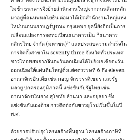
คาดว่าที่ตั้งใหม่จะกลายเป็นศูนย์กลางธุรกิจแห่งใหม่ใน
ไม่ช้า ธนาคารจึงย้ายสำนักงานใหญ่จากถนนสีลมหลัก
มาอยู่ที่ถนนพหลโยธิน ต่อมาได้เปิดสำนักงานใหญ่แห่ง
ใหม่บนถนนราษฎร์บูรณะ กรุงเทพฯ ยุคนี้ยังถือเป็นการ
เปลี่ยนแปลงการจดทะเบียนธนาคารเป็น “ธนาคาร
กสิกรไทย จำกัด (มหาชน)” และประสบความสำเร็จใน
การจัดตั้งสาขาใน seventy three จังหวัดทั่วประเทศ
ชาวไทอพยพจากจีนตะวันตกเฉียงใต้ไปยังเอเชียตะวัน
ออกเฉียงใต้แผ่นดินใหญ่ตั้งแต่ศตวรรษที่ 6 ถึง eleven
อาณาจักรอินเดีย เช่น มอญ จักรวรรดิเขมร และรัฐ
มลายู ปกครองภูมิภาคนี้ แข่งขันกับรัฐไทย เช่น
อาณาจักรเงินยาง สุโขทัย ล้านนา และอยุธยา ซึ่ง
แข่งขันกันเองด้วย การติดต่อกับชาวยุโรปเริ่มขึ้นในปี
พ.ศ.
ด้วยการปรับปรุงโครงสร้างพื้นฐาน โครงสร้างภาษีที่