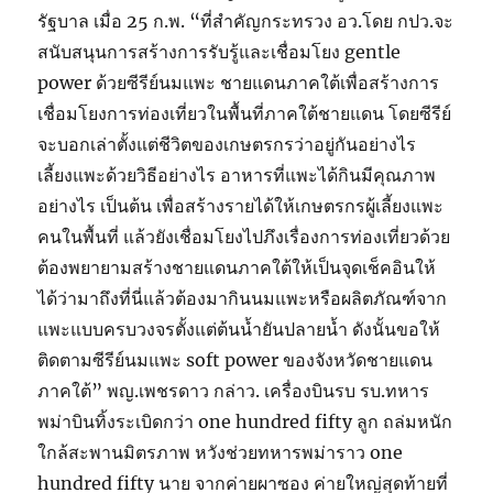
รัฐบาล เมื่อ 25 ก.พ. “ที่สำคัญกระทรวง อว.โดย กปว.จะ
สนับสนุนการสร้างการรับรู้และเชื่อมโยง gentle
power ด้วยซีรีย์นมแพะ ชายแดนภาคใต้เพื่อสร้างการ
เชื่อมโยงการท่องเที่ยวในพื้นที่ภาคใต้ชายแดน โดยซีรีย์
จะบอกเล่าตั้งแต่ชีวิตของเกษตรกรว่าอยู่กันอย่างไร
เลี้ยงแพะด้วยวิธีอย่างไร อาหารที่แพะได้กินมีคุณภาพ
อย่างไร เป็นต้น เพื่อสร้างรายได้ให้เกษตรกรผู้เลี้ยงแพะ
คนในพื้นที่ แล้วยังเชื่อมโยงไปภึงเรื่องการท่องเที่ยวด้วย
ต้องพยายามสร้างชายแดนภาคใต้ให้เป็นจุดเช็คอินให้
ได้ว่ามาถึงที่นี่แล้วต้องมากินนมแพะหรือผลิตภัณฑ์จาก
แพะแบบครบวงจรตั้งแต่ต้นน้ำยันปลายน้ำ ดังนั้นขอให้
ติดตามซีรีย์นมแพะ soft power ของจังหวัดชายแดน
ภาคใต้” พญ.เพชรดาว กล่าว. เครื่องบินรบ รบ.ทหาร
พม่าบินทิ้งระเบิดกว่า one hundred fifty ลูก ถล่มหนัก
ใกล้สะพานมิตรภาพ หวังช่วยทหารพม่าราว one
hundred fifty นาย จากค่ายผาซอง ค่ายใหญ่สุดท้ายที่