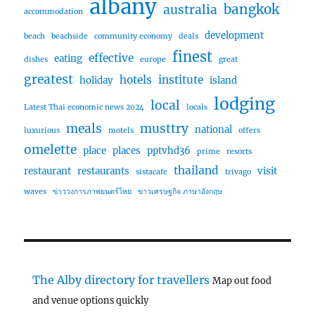
albany
bangkok
australia
accommodation
development
beach
beachside
community economy
deals
finest
effective
eating
dishes
europe
great
greatest
hotels
institute
holiday
island
lodging
local
Latest Thai economic news 2024
locals
meals
musttry
national
luxurious
motels
offers
omelette
place
places
pptvhd36
prime
resorts
thailand
restaurant
restaurants
visit
sistacafe
trivago
waves
ข่าววงการภาพยนตร์ไทย
ข่าวเศรษฐกิจ ภาษาอังกฤษ
The Alby directory for travellers
Map out food
and venue options quickly