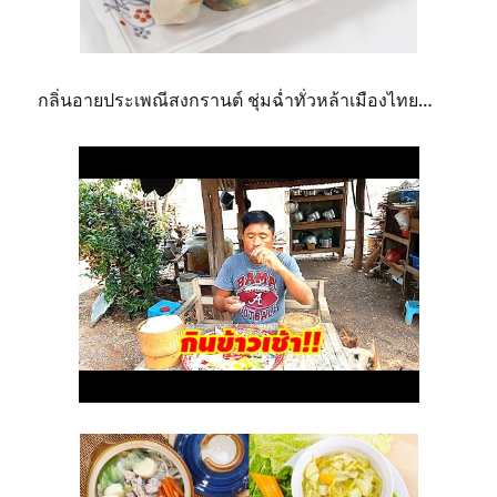
กลิ่นอายประเพณีสงกรานต์ ชุ่มฉ่ำทั่วหล้าเมืองไทย…