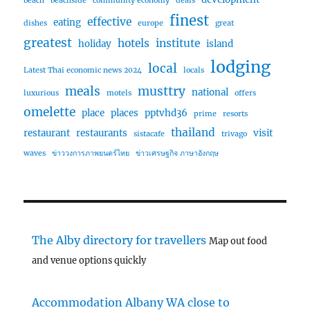
beach
beachside
community economy
deals
finest
effective
eating
dishes
europe
great
greatest
hotels
institute
holiday
island
lodging
local
Latest Thai economic news 2024
locals
meals
musttry
national
luxurious
motels
offers
omelette
place
places
pptvhd36
prime
resorts
thailand
restaurant
restaurants
visit
sistacafe
trivago
waves
ข่าววงการภาพยนตร์ไทย
ข่าวเศรษฐกิจ ภาษาอังกฤษ
The Alby directory for travellers
Map out food
and venue options quickly
Accommodation Albany WA close to