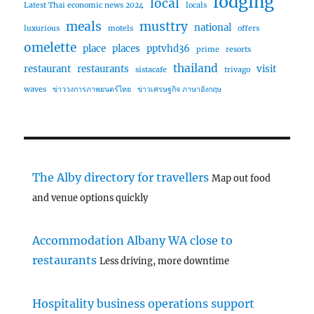
lodging
local
Latest Thai economic news 2024
locals
meals
musttry
national
luxurious
motels
offers
omelette
place
places
pptvhd36
prime
resorts
thailand
restaurant
restaurants
visit
sistacafe
trivago
waves
ข่าววงการภาพยนตร์ไทย
ข่าวเศรษฐกิจ ภาษาอังกฤษ
The Alby directory for travellers
Map out food
and venue options quickly
Accommodation Albany WA close to
restaurants
Less driving, more downtime
Hospitality business operations support