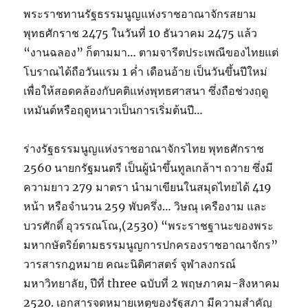
พระราชทานรัฐธรรมนูญแห่งราชอาณาจักรสยาม
พุทธศักราช 2475 ในวันที่ 10 ธันวาคม 2475 แล้ว
“งานฉลอง” ก็ตามมา… ตามจารีตประเพณีของไทยแต่
โบราณได้ถือวันแรม 1 ค่ำ เดือนอ้าย เป็นวันขึ้นปีใหม่
เพื่อให้สอดคล้องกับคติแห่งพุทธศาสนา ซึ่งถือช่วงฤดู
เหมันต์หรือฤดูหนาวเป็นการเริ่มต้นปี…
ร่างรัฐธรรมนูญแห่งราชอาณาจักรไทย พุทธศักราช
2560 นายกรัฐมนตรี เป็นผู้นำขึ้นทูลเกล้าฯ ถวาย ซึ่งมี
ความยาว 279 มาตรา นำมาเขียนในสมุดไทยได้ 419
หน้า หรือจำนวน 259 พับครึ่ง… วิษณุ เครืองาม และ
บวรศักดิ์ อุวรรณโณ,(2530) “พระราชฐานะของพระ
มหากษัตริย์ตามธรรมนูญการปกครองราชอาณาจักร”
วารสารกฎหมาย คณะนิติศาสตร์ จุฬาลงกรณ์
มหาวิทยาลัย, ปีที่ three ฉบับที่ 2 พฤษภาคม-สิงหาคม
2520. เอกสารจดหมายเหตุของรัฐสภา มีความสำคัญ