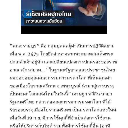
“คณะราษฎร” คือ กลุ่มบุคคลผู้ดำเนินการปฏิวัติสยาม
เมื่อ พ.ศ. 2475 โดยยึดอำนาจจากพระบาทสมเด็จพระ
ปกเกล้าเจ้าอยู่หัว และเปลี่ยนแปลงการปกครองของราช
อาณาจักรสยาม… “ในฐานะรัฐบาลและประชาชนไทย
ผมขอขอบคุณคณะกรรมการมรดกโลก ที่เห็นคุณค่า
ของเมืองโบราณศรีเทพ จ.เพชรบูรณ์ นำมาสู่การบรรจุ
เป็นมรดกโลกแห่งใหม่ในวันนี้” เศรษฐา ทวีสิน นายก
รัฐมนตรีไทย กล่าวต่อคณะกรรมการมรดกโลก ที่ได้
รับรองบรรจุเมืองโบราณศรีเทพ เป็นมรดกโลกแห่งใหม่
เมื่อวันที่ 19 ก.ย. มีการใช้คุกกี้ที่จำเป็นต่อการใช้งาน
หรือให้บริการเว็บไซต์ รวมทั้งมีการใช้คุกกี้อื่น (อาทิ