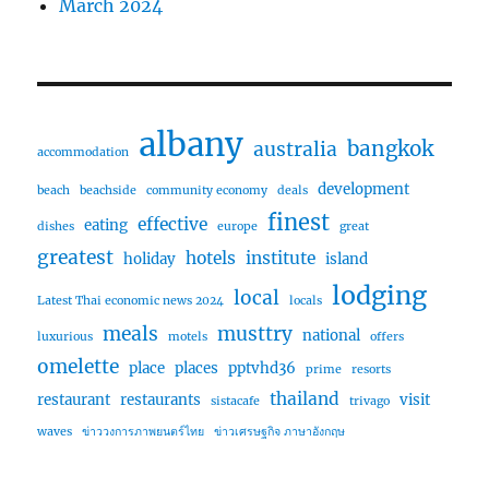
March 2024
albany
bangkok
australia
accommodation
development
beach
beachside
community economy
deals
finest
effective
eating
dishes
europe
great
greatest
hotels
institute
holiday
island
lodging
local
Latest Thai economic news 2024
locals
meals
musttry
national
luxurious
motels
offers
omelette
place
places
pptvhd36
prime
resorts
thailand
restaurant
restaurants
visit
sistacafe
trivago
waves
ข่าววงการภาพยนตร์ไทย
ข่าวเศรษฐกิจ ภาษาอังกฤษ