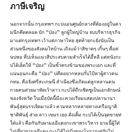
ภาษีเจริญ
นอกจากนั้น กรุงเทพฯ กะบ่แม่นศูนย์กลางที่ต้องอยู่ในคว
มนึกคึดตลอด บัก “ป่อง” ลูกผู้ใหญ่บ้าน จบบริหารธุรกิจ
มาแต่กรุงเทพฯ เว้าแต่ภาษาไทย สุดท้ายกะยังนับเป็น
ส่วนหนึ่งของสังคมไทบ้าน เถิงแม้ว่าสิขาดๆ เกิ้นๆ คื่อค่
นบ่พอ ที่บ่เห็นแนวสิประสบควมสำเร็จได้อี้หลี แต่หนังกะ
บ่ได้เฮ็ดให้ “ป่อง” เป็นขั้วตรงข้ามของพระเอก และที่
แน่นอนกะคือ “ป่อง” บ่คึดอยากหลบกั๋บไป้หาผู้สาวคน
กทม. คือจั่งศรีสะเกษนี่ สำเนียงซึ่งเกิดแต่ลูกหลานคน
กวยคนส่วยมาหัดเว้าลาว กะบ่ได้ถืกเชิดชูเป็นเอกลักษณ์
ของจังหวัด ในเมื่อบัดนี้มีอะควอเรียมแสดงปลานานา
พันธุ์สุดบรรเจิดมาแล้ว ควมหลากหลายทางเครือญาติ
ชาติพันธุ์ ส่วย ลาว เขมร เยอ ดั่งเดิ้ม กะบ่ได้เป็นจุดขายท่
ใด๋แล้ว คือกันกับผามออีแดงกะเขาพระวิหาร ยามนี้ผู้ใด๋
ไปเที่ยวผามออีแดง กะบ่ได้ไปเบิ่งของโบราณท่กับไป