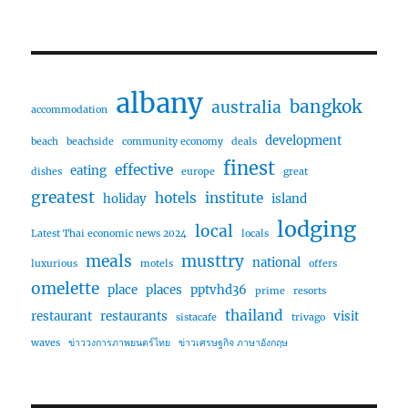
albany
bangkok
australia
accommodation
development
beach
beachside
community economy
deals
finest
effective
eating
dishes
europe
great
greatest
hotels
institute
holiday
island
lodging
local
Latest Thai economic news 2024
locals
meals
musttry
national
luxurious
motels
offers
omelette
place
places
pptvhd36
prime
resorts
thailand
restaurant
restaurants
visit
sistacafe
trivago
waves
ข่าววงการภาพยนตร์ไทย
ข่าวเศรษฐกิจ ภาษาอังกฤษ